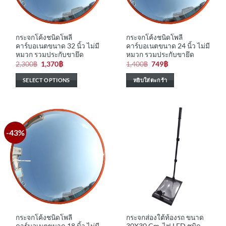
กระจกโค้งชนิดโพลี
กระจกโค้งชนิดโพลี
คาร์บอเนตขนาด 32 นิ้ว ไม่มี
คาร์บอเนตขนาด 24 นิ้ว ไม่มี
หมวก รวมประกับขายึด
หมวก รวมประกับขายึด
Original
Current
Original
Current
2,300
฿
1,370
฿
1,400
฿
749
฿
price
price
price
price
was:
is:
was:
is:
SELECT OPTIONS
หยิบใส่ตะกร้า
2,300฿.
1,370฿.
1,400฿.
749฿.
-43%
กระจกโค้งชนิดโพลี
กระจกส่องใต้ท้องรถ ขนาด
คาร์บอเนตขนาด 18 นิ้ว ไม่มี
30X30 Cm. ไฟ LED ชนิด