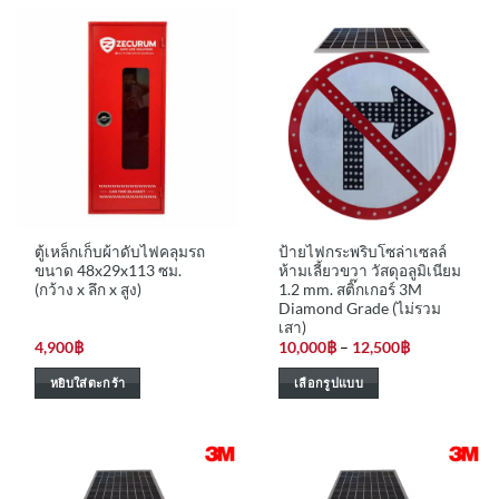
ตู้เหล็กเก็บผ้าดับไฟคลุมรถ
ป้ายไฟกระพริบโซล่าเซลล์
ขนาด 48x29x113 ซม.
ห้ามเลี้ยวขวา วัสดุอลูมิเนียม
(กว้าง x ลึก x สูง)
1.2 mm. สติ๊กเกอร์ 3M
Diamond Grade (ไม่รวม
เสา)
Price
4,900
฿
10,000
฿
–
12,500
฿
range:
10,000฿
หยิบใส่ตะกร้า
เลือกรูปแบบ
through
12,500฿
This
product
has
multiple