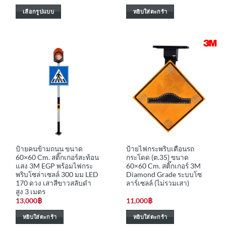
เลือกรูปแบบ
หยิบใส่ตะกร้า
This
product
has
multiple
variants.
The
options
may
be
chosen
on
the
ป้ายคนข้ามถนน ขนาด
ป้ายไฟกระพริบเตือนรถ
product
60×60 Cm. สติ๊กเกอร์สะท้อน
กระโดด (ต.35) ขนาด
page
แสง 3M EGP พร้อมไฟกระ
60×60 Cm. สติ๊กเกอร์ 3M
พริบโซล่าเซลล์ 300 มม LED
Diamond Grade ระบบโซ
170 ดวง เสาสีขาวสลับดำ
ลาร์เซลล์ (ไม่รวมเสา)
สูง 3 เมตร
13,000
฿
11,000
฿
หยิบใส่ตะกร้า
หยิบใส่ตะกร้า