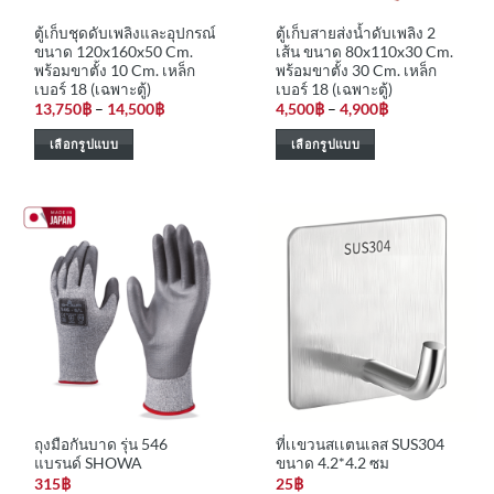
ตู้เก็บชุดดับเพลิงและอุปกรณ์
ตู้เก็บสายส่งน้ำดับเพลิง 2
ขนาด 120x160x50 Cm.
เส้น ขนาด 80x110x30 Cm.
พร้อมขาตั้ง 10 Cm. เหล็ก
พร้อมขาตั้ง 30 Cm. เหล็ก
เบอร์ 18 (เฉพาะตู้)
เบอร์ 18 (เฉพาะตู้)
Price
Price
13,750
฿
–
14,500
฿
4,500
฿
–
4,900
฿
range:
range:
13,750฿
4,500฿
เลือกรูปแบบ
เลือกรูปแบบ
through
through
14,500฿
4,900฿
This
This
product
product
has
has
multiple
multiple
variants.
variants.
The
The
options
options
may
may
be
be
chosen
chosen
on
on
the
the
ถุงมือกันบาด รุ่น 546
ที่เเขวนสเเตนเลส SUS304
product
product
แบรนด์ SHOWA
ขนาด 4.2*4.2 ซม
page
page
315
฿
25
฿