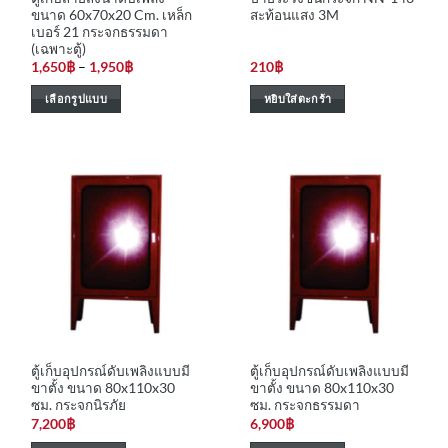
product
product
ขนาด 60x70x20 Cm. เหล็ก
สะท้อนแสง 3M
page
page
เบอร์ 21 กระจกธรรมดา
(เฉพาะตู้)
Price
1,650
฿
–
1,950
฿
210
฿
range:
1,650฿
เลือกรูปแบบ
หยิบใส่ตะกร้า
through
1,950฿
This
product
has
multiple
variants.
The
options
may
be
chosen
on
the
ตู้เก็บอุปกรณ์ดับเพลิงแบบมี
ตู้เก็บอุปกรณ์ดับเพลิงแบบมี
product
ขาตั้ง ขนาด 80x110x30
ขาตั้ง ขนาด 80x110x30
page
ซม. กระจกนิรภัย
ซม. กระจกธรรมดา
7,200
฿
6,900
฿