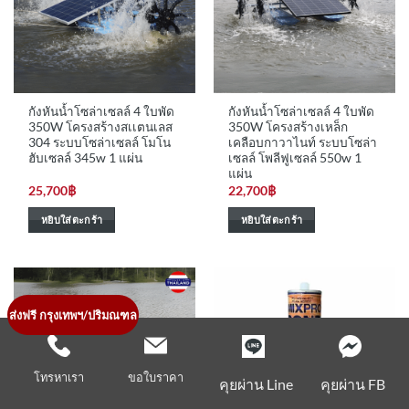
กังหันน้ำโซล่าเซลล์ 4 ใบพัด
กังหันน้ำโซล่าเซลล์ 4 ใบพัด
350W โครงสร้างสเเตนเลส
350W โครงสร้างเหล็ก
304 ระบบโซล่าเซลล์ โมโน
เคลือบกาวาไนท์ ระบบโซล่า
ฮับเซลล์ 345w 1 แผ่น
เซลล์ โพลีฟูเซลล์ 550w 1
แผ่น
25,700
฿
22,700
฿
หยิบใส่ตะกร้า
หยิบใส่ตะกร้า
ส่งฟรี กรุงเทพฯ/ปริมณฑล
โทรหาเรา
ขอใบราคา
คุยผ่าน Line
คุยผ่าน FB