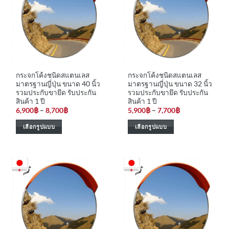
กระจกโค้งชนิดสแตนเลส
กระจกโค้งชนิดสแตนเลส
มาตรฐานญี่ปุ่น ขนาด 40 นิ้ว
มาตรฐานญี่ปุ่น ขนาด 32 นิ้ว
รวมประกับขายึด รับประกัน
รวมประกับขายึด รับประกัน
สินค้า 1 ปี
สินค้า 1 ปี
Price
Price
6,900
฿
–
8,700
฿
5,900
฿
–
7,700
฿
range:
range:
6,900฿
5,900฿
เลือกรูปแบบ
เลือกรูปแบบ
through
through
8,700฿
7,700฿
This
This
product
product
has
has
multiple
multiple
variants.
variants.
The
The
options
options
may
may
be
be