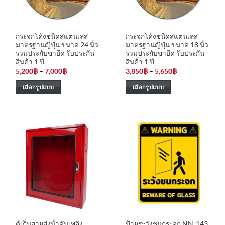
chosen
chosen
on
on
the
the
กระจกโค้งชนิดสแตนเลส
กระจกโค้งชนิดสแตนเลส
product
product
มาตรฐานญี่ปุ่น ขนาด 24 นิ้ว
มาตรฐานญี่ปุ่น ขนาด 18 นิ้ว
page
page
รวมประกับขายึด รับประกัน
รวมประกับขายึด รับประกัน
สินค้า 1 ปี
สินค้า 1 ปี
Price
Price
5,200
฿
–
7,000
฿
3,850
฿
–
5,650
฿
range:
range:
5,200฿
3,850฿
เลือกรูปแบบ
เลือกรูปแบบ
through
through
7,000฿
5,650฿
This
This
product
product
has
has
multiple
multiple
variants.
variants.
The
The
options
options
may
may
be
be
chosen
chosen
on
on
the
the
ตู้เก็บสายส่งน้ำดับเพลิง
ป้ายระวังชนกระจก NN-143