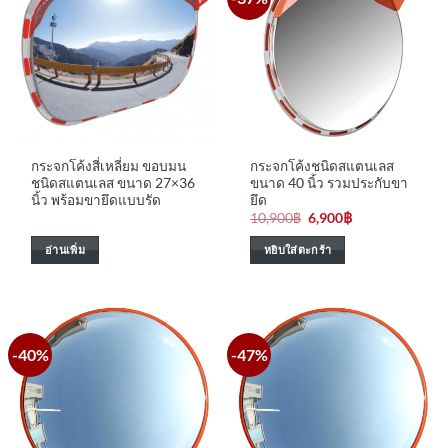
กระจกโค้งสี่เหลี่ยม ขอบมน
กระจกโค้งชนิดสแตนเลส
ชนิดสแตนเลส ขนาด 27×36
ขนาด 40 นิ้ว รวมประกับขา
นิ้ว พร้อมขายึดแบบรัด
ยึด
Original
Current
10,900
฿
6,900
฿
price
price
was:
is:
อ่านเพิ่ม
หยิบใส่ตะกร้า
10,900฿.
6,900฿.
-40%
-47%