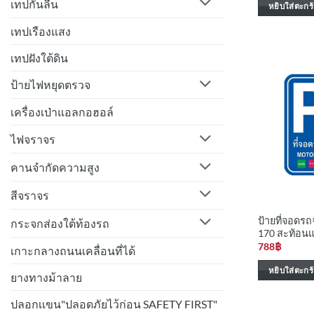
เทปกันลื่น
หยิบใส่ตะกร้
เทปเรืองแสง
เทปฝังใต้ดิน
ป้ายไฟหยุดตรวจ
เครื่องเป่าแอลกอฮอล์
ไฟจราจร
คานจำกัดความสูง
สีจราจร
ป้ายที่จอดร
กระจกส่องใต้ท้องรถ
170 สะท้อน
788
฿
เกาะกลางถนนเคลื่อนที่ได้
หยิบใส่ตะกร้
ยางทางม้าลาย
ปลอกเเขน"ปลอดภัยไว้ก่อน SAFETY FIRST"