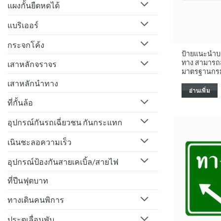
แผงกั้นยืดหดได้
แบริเออร์
กระจกโค้ง
ป้ายแนะนำบ
ทาง สามารถส
เสาหลักจราจร
มาตรฐานกร
เสาหลักนำทาง
อ่านเพิ่ม
ที่กั้นล้อ
อุปกรณ์กันรถเฉี่ยวชน กันกระแทก
เนินชะลอความเร็ว
อุปกรณ์ป้องกันสายเคเบิ้ล/สายไฟ
ที่ปีนฟุตบาท
ทางเดินคนพิการ
ประตูเลื่อนพับ