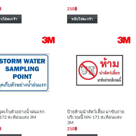
฿
210
฿
ิบใส่ตะกร้า
หยิบใส่ตะกร้า
จุดเก็บตัวอย่างน้ำฝนแรก
ป้ายห้ามนำสัตว์เลี้ยง มาขับถ่าย
172 สะท้อนแสง 3M
บริเวณนี้ NN-171 สะท้อนแสง
3M
฿
210
฿