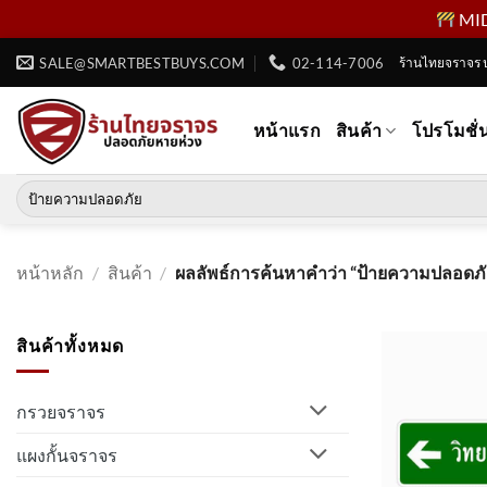
MID 
ข้าม
SALE@SMARTBESTBUYS.COM
02-114-7006
ร้านไทยจราจร 
ไป
ยัง
หน้าแรก
สินค้า
โปรโมชั่
เนื้อหา
ค้นหา:
หน้าหลัก
/
สินค้า
/
ผลลัพธ์การค้นหาคำว่า “ป้ายความปลอดภั
สินค้าทั้งหมด
กรวยจราจร
แผงกั้นจราจร