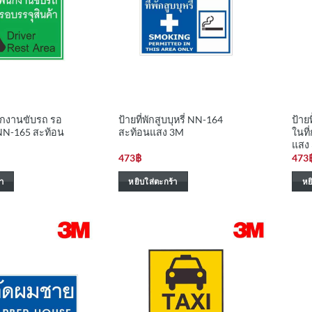
นักงานขับรถ รอ
ป้ายที่พักสูบบุหรี่ NN-164
ป้าย
 NN-165 สะท้อน
สะท้อนแสง 3M
ในที
แสง
473
฿
473
า
หยิบใส่ตะกร้า
หย