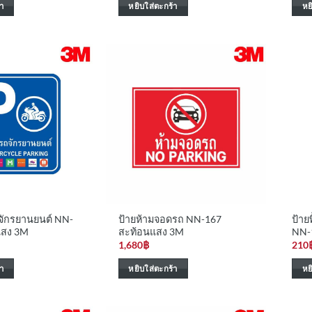
า
หยิบใส่ตะกร้า
หย
ถจักรยานยนต์ NN-
ป้ายห้ามจอดรถ NN-167
ป้าย
แสง 3M
สะท้อนแสง 3M
NN-
1,680
฿
210
า
หยิบใส่ตะกร้า
หย