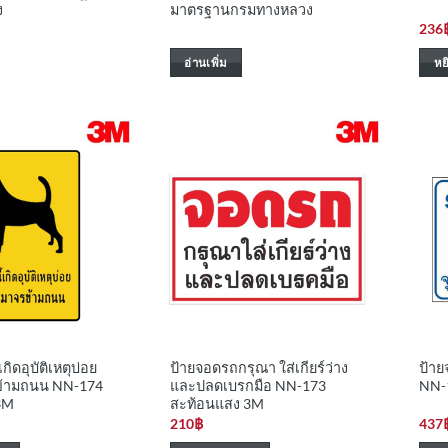
ง
มาตรฐานกรมทางหลวง
236
อ่านเพิ่ม
หย
กิดอุบัติเหตุบ่อย
ป้ายจอดรถกรุณา ใส่เกียร์ว่าง
ป้าย
ข้ามถนน NN-174
และปลดเบรกมือ NN-173
NN-
3M
สะท้อนแสง 3M
210
฿
437