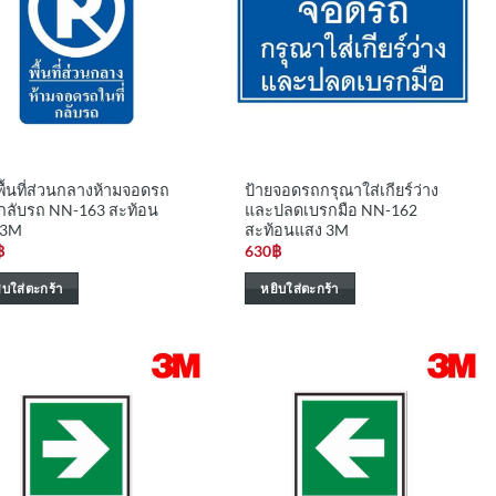
พื้นที่ส่วนกลางห้ามจอดรถ
ป้ายจอดรถกรุณาใส่เกียร์ว่าง
่กลับรถ NN-163 สะท้อน
และปลดเบรกมือ NN-162
 3M
สะท้อนแสง 3M
฿
630
฿
ิบใส่ตะกร้า
หยิบใส่ตะกร้า