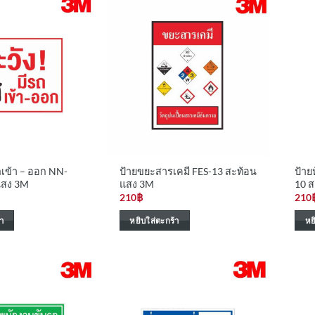
ถเข้า – ออก NN-
ป้ายขยะสารเคมี FES-13 สะท้อน
ป้าย
แสง 3M
แสง 3M
10 
210
฿
210
า
หยิบใส่ตะกร้า
หย