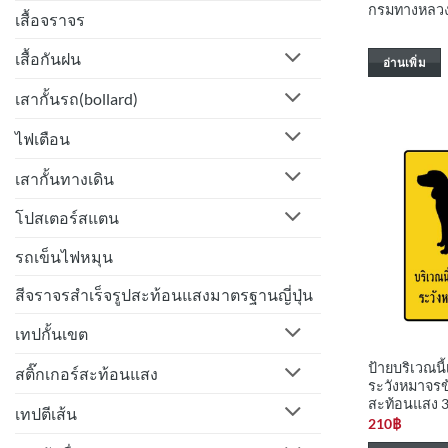
กรมทางหลว
เสื้อจราจร
เสื้อกันฝน
อ่านเพิ่ม
เสากั้นรถ(bollard)
ไฟเตือน
เสากั้นทางเดิน
โปสเตอร์สแตน
รถเข็นไฟหมุน
สีจราจรสำเร็จรูปสะท้อนแสงมาตรฐานญี่ปุ่น
เทปกั้นเขต
ป้ายบริเวณนี้เ
สติ๊กเกอร์สะท้อนแสง
ระวังหมาจร
สะท้อนแสง 
เทปตีเส้น
210
฿