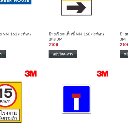
ย NN-161 สะท้อน
ป้ายเรียกแท็กซี่ NN-160 สะท้อน
ป้าย
แสง 3M
3M
210
฿
210
า
หยิบใส่ตะกร้า
หย