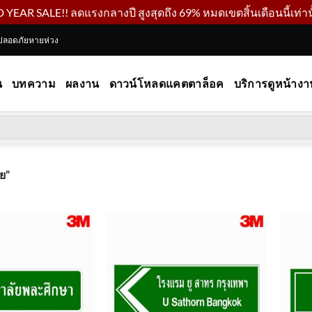
YEAR SALE!! ลดแรงกลางปี สูงสุดถึง 69% หมดเขตสิ้นเดือนนี้เท่านั
ปลอดภัยหายห่วง
น
บทความ
ผลงาน
ดาวน์โหลดแคตตาล็อค
บริการดูหน้างา
ย”