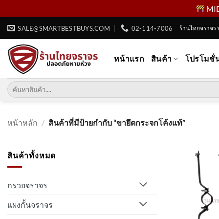
MID 
ข้าม
SALE@SMARTBESTBUYS.COM
02-114-7006
ร้านไทยจราจร 
ไป
ยัง
หน้าแรก
สินค้า
โปรโมชั่
เนื้อหา
ค้นหา:
หน้าหลัก
/
สินค้าที่มีป้ายกำกับ “ขายึดกระจกโค้งแท้”
สินค้าทั้งหมด
กรวยจราจร
แผงกั้นจราจร