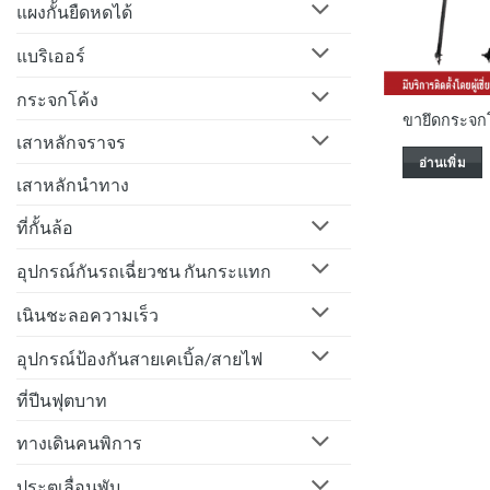
แผงกั้นยืดหดได้
แบริเออร์
กระจกโค้ง
ขายึดกระจกโ
เสาหลักจราจร
อ่านเพิ่ม
เสาหลักนำทาง
ที่กั้นล้อ
อุปกรณ์กันรถเฉี่ยวชน กันกระแทก
เนินชะลอความเร็ว
อุปกรณ์ป้องกันสายเคเบิ้ล/สายไฟ
ที่ปีนฟุตบาท
ทางเดินคนพิการ
ประตูเลื่อนพับ