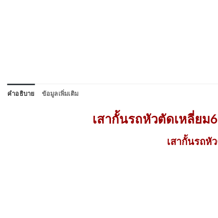
คำอธิบาย
ข้อมูลเพิ่มเติม
เสากั้นรถหัวตัดเหลี่ยม6น
เสากั้นรถหั