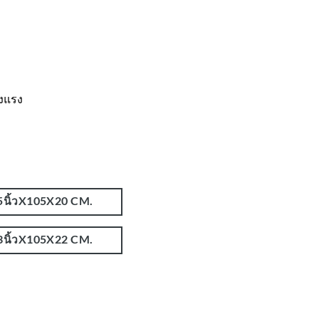
็งแรง
5นิ้วX105X20 CM.
3นิ้วX105X22 CM.