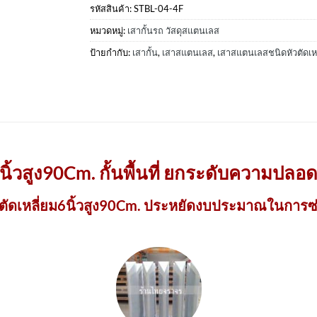
รหัสสินค้า:
STBL-04-4F
หมวดหมู่:
เสากั้นรถ วัสดุสแตนเลส
ป้ายกำกับ:
เสากั้น
,
เสาสแตนเลส
,
เสาสแตนเลสชนิดหัวตัดเหล
ิ้วสูง90Cm. กั้นพื้นที่ ยกระดับความปลอดภั
วตัดเหลี่ยม6นิ้วสูง90Cm. ประหยัดงบประมาณในการซ่