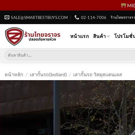
MID 
ข้าม
SALE@SMARTBESTBUYS.COM
02-114-7006
ร้านไทยจราจร 
ไป
ยัง
หน้าแรก
สินค้า
โปรโมชั่
เนื้อหา
ค้นหา:
หน้าหลัก
/
เสากั้นรถ(bollard)
/
เสากั้นรถ วัสดุสแตนเลส