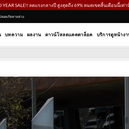
YEAR SALE!! ลดแรงกลางปี สูงสุดถึง 69% หมดเขตสิ้นเดือนนี้เท่านั
ปลอดภัยหายห่วง
น
บทความ
ผลงาน
ดาวน์โหลดแคตตาล็อค
บริการดูหน้างา