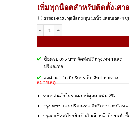
เพิ่มพุกน็อตสำหรับติดตั้งเสา
STS01-R12 : พุกน็อต 3 หุน 1.5นิ้ว แสตนเลส (4 ชุ
จำนวน เสาสแตนเลสชนิดหัวตัดเหลี่ยม 6.3''x90 Cm. พ
ซื้อครบ 899 บาท จัดส่งฟรี กรุงเทพฯ และ
ปริมณฑล
ส่งด่วน 1 วัน มีบริการเก็บเงินปลายทาง
หมายเหตุ :
ราคาสินค้าไม่รวมภาษีมูลค่าเพิ่ม 7%
กรุงเทพฯ และ ปริมณฑล มีบริการจ่ายบัตรเ
กรุณาเช็คสต๊อกสินค้ากับเจ้าหน้าที่ก่อนสั่งซื้