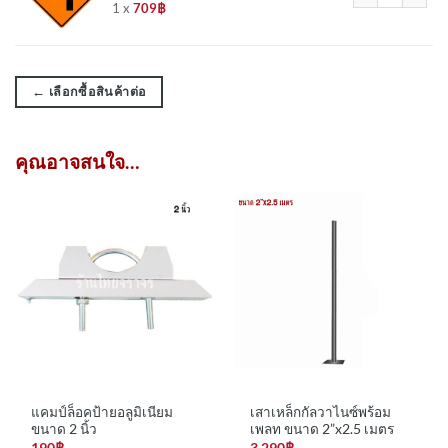
1 x
709
฿
←
เลือกซื้อสินค้าต่อ
คุณอาจสนใจ…
แคมป์ล็อคป้ายอลูมิเนียม
เสาเหล็กกัลวาไนซ์พร้อม
ขนาด 2 นิ้ว
เพลท ขนาด 2”x2.5 เมตร
190
฿
3,290
฿