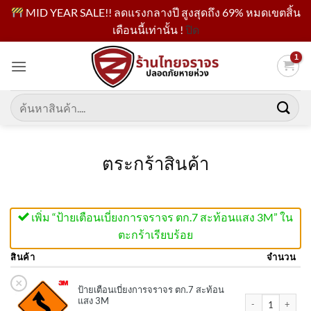
MID YEAR SALE!! ลดแรงกลางปี สูงสุดถึง 69% หมดเขตสิ้น
เดือนนี้เท่านั้น !
ปิด
ข้าม
ไป
ยัง
เนื้อหา
ค้นหา:
ตระกร้าสินค้า
เพิ่ม “ป้ายเตือนเบี่ยงการจราจร ตก.7 สะท้อนแสง 3M” ใน
ตะกร้าเรียบร้อย
สินค้า
จำนวน
×
ป้ายเตือนเบี่ยงการจราจร ตก.7 สะท้อน
จำนวน ป้ายเตือนเบ
แสง 3M