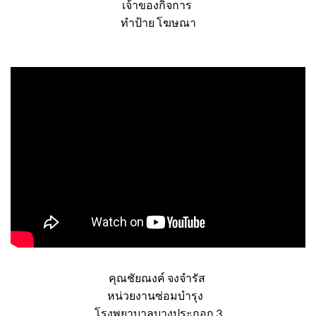
คุณ เจนณรงค์ มงคลจรัสชัย
เจ้าของกิจการ
ทำป้าย โฆษณา
คุณชัยณงค์ จงจำรัส