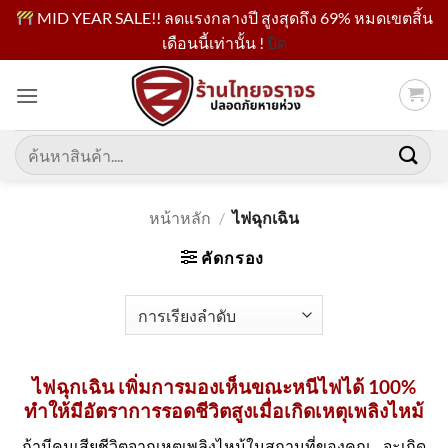
MID YEAR SALE!! ลดแรงกลางปี สูงสุดถึง 69% หมดเขตสิ้น
เดือนนี้เท่านั้น !
ปิด
ข้าม
ไป
ยัง
เนื้อหา
ค้นหา:
หน้าหลัก
/
ไฟฉุกเฉิน
คัดกรอง
ไฟฉุกเฉิน เพิ่มการมองเห็นขณะหนีไฟได้ 100%
ทำให้มีอัตราการรอดชีวิตสูงเมื่อเกิดเหตุเพลิงไหม้
ถ้ามีคนเสียชีวิตจากเหตุเพลิงไหม้ในสถานที่ของคุณ....จะเกิด