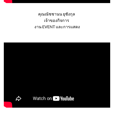
คุณณัชชานน ยุชังกุล
เจ้าของกิจการ
งาน EVENT และการแสดง