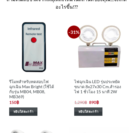
อะไรขึ้น!??
-31%
รีโมทสำหรับทดสอบไฟ
ไฟฉุกเฉิน LED รุ่นประหยัด
ฉุกเฉิน Max Bright (ใช้ได้
ขนาด 8x27x30 Cm.สำรอง
กับรุ่น MB04, MB08,
ไฟ 1 ชั่วโมง 15 นาที 2W
MB369)
Original
Current
150
฿
1,290
฿
890
฿
price
price
was:
is:
หยิบใส่ตะกร้า
หยิบใส่ตะกร้า
1,290฿.
890฿.