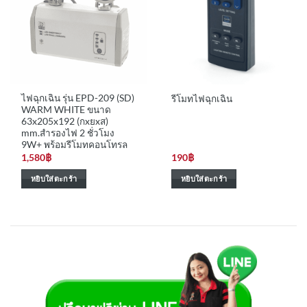
options
may
be
chosen
on
the
ไฟฉุกเฉิน รุ่น EPD-209 (SD)
รีโมทไฟฉุกเฉิน
product
WARM WHITE ขนาด
page
63x205x192 (กxยxส)
mm.สำรองไฟ 2 ชั่วโมง
9W+ พร้อมรีโมทคอนโทรล
1,580
฿
190
฿
หยิบใส่ตะกร้า
หยิบใส่ตะกร้า