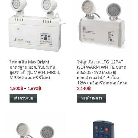
ไฟฉุกเฉิน Max Bright
ไฟฉุกเฉิน รุ่น LFG-12P4T
มาตรฐาน มอก. รับประกัน
(SD) WARM WHITE ขนาด
สูงสุด 5ปี (รุ่น MB04, MB08,
63x205x192 (กxยxส)
MB369 แถมฟรี รีโมท)
mm.สำรองไฟ 4 ชั่วโมง
12W+ พร้อมรีโมทคอนโทรล
Price
1,500
฿
–
1,690
฿
2,140
฿
range:
1,500฿
เลือกรูปแบบ
หยิบใส่ตะกร้า
through
1,690฿
This
product
has
multiple
variants.
The