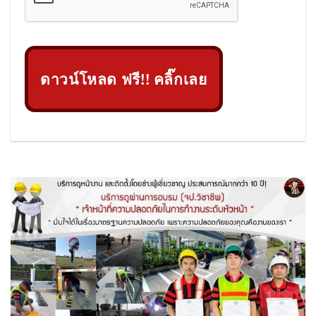
ดาวน์โหลด ฟรี!! คลิ๊กเลย