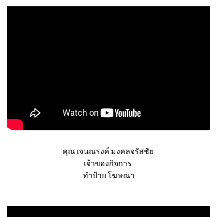
คุณ เจนณรงค์ มงคลจรัสชัย
เจ้าของกิจการ
ทำป้าย โฆษณา