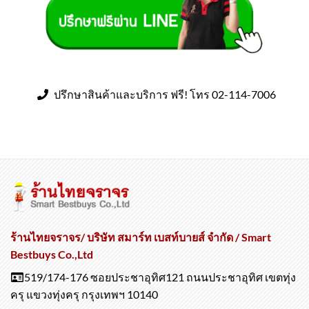
ปรึกษาสินค้าและบริการ ฟรี! โทร 02-114-7006
ร้านไทยจราจร/ บริษัท สมาร์ท เบสท์บายส์ จำกัด / Smart
Bestbuys Co.,Ltd
519/174-176 ซอยประชาอุทิศ121 ถนนประชาอุทิศ เขตทุ่ง