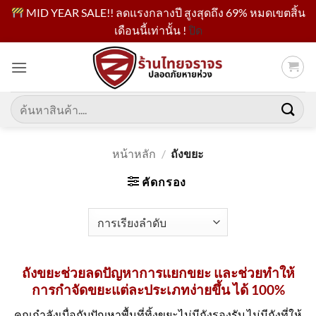
MID YEAR SALE!! ลดแรงกลางปี สูงสุดถึง 69% หมดเขตสิ้น
เดือนนี้เท่านั้น !
ปิด
ข้าม
ไป
ยัง
เนื้อหา
ค้นหา:
หน้าหลัก
/
ถังขยะ
คัดกรอง
ถังขยะช่วยลดปัญหาการแยกขยะ และช่วยทำให้
การกำจัดขยะแต่ละประเภทง่ายขึ้น ได้ 100%
คุณกำลังเบื่อกับปัญหาพื้นที่ทิ้งขยะไม่มีถังรองรับ ไม่มีถังที่ให้