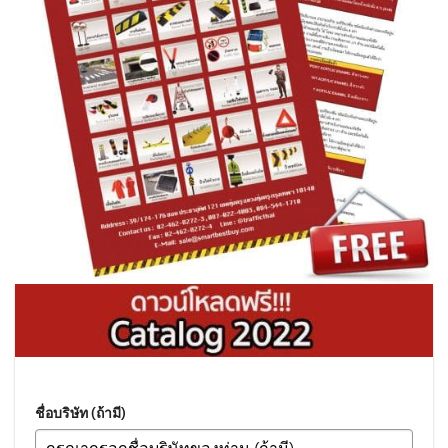
ชื่อบริษัท (ถ้ามี)