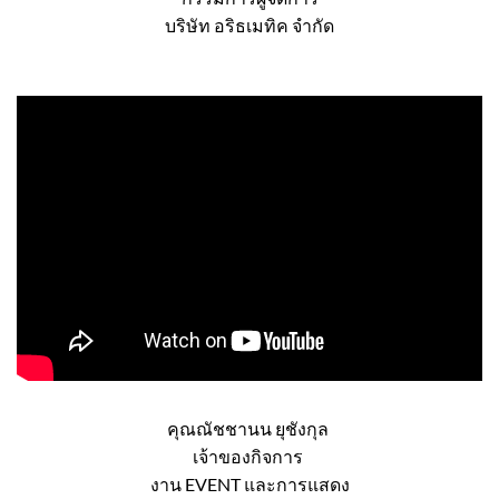
คุณธนพล จิรวรรบดี
กรรมการผู้จัดการ
บริษัท อริธเมทิค จำกัด
คุณณัชชานน ยุชังกุล