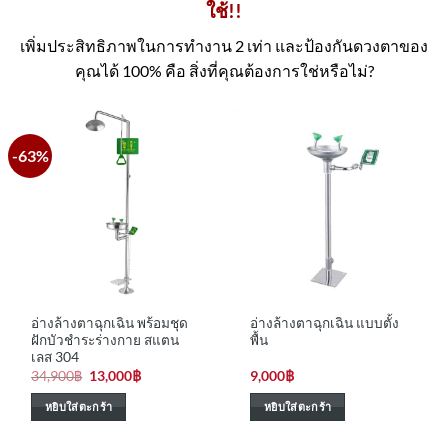
ใช้!!
เพิ่มประสิทธิภาพในการทำงาน 2 เท่า และป้องกันดวงตาของ
คุณได้ 100% คือ สิ่งที่คุณต้องการใช่หรือไม่?
-63%
อ่างล้างตาฉุกเฉิน พร้อมชุด
อ่างล้างตาฉุกเฉิน แบบตั้ง
ฝักบัวชำระร่างกาย สแตน
พื้น
เลส 304
Original
Current
34,900
฿
13,000
฿
9,000
฿
price
price
was:
is:
หยิบใส่ตะกร้า
หยิบใส่ตะกร้า
34,900฿.
13,000฿.