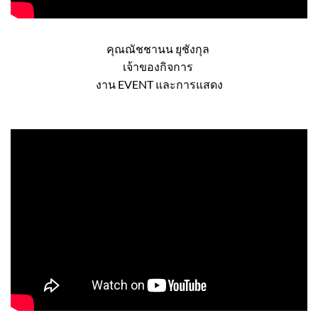
คุณณัชชานน ยุชังกุล
เจ้าของกิจการ
งาน EVENT และการแสดง