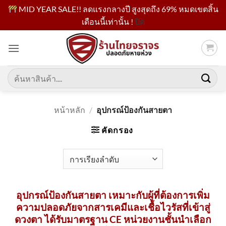
MID YEAR SALE!! ลดแรงกลางปี สูงสุดถึง 69% หมดเขตสิ้น
เดือนนี้เท่านั้น !
ปิด
ข้าม
ไป
ยัง
เนื้อหา
ค้นหา:
หน้าหลัก
/
อุปกรณ์ป้องกันสายตา
คัดกรอง
อุปกรณ์ป้องกันสายตา เหมาะกับผู้ที่ต้องการเพิ่ม
ความปลอดภัยจากสารเคมีและเชื้อไวรัสที่เข้าสู่
ดวงตา ได้รับมาตรฐาน CE หน่วยงานชั้นนำเลือก