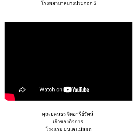
คุณชัยณงค์ จงจำรัส
หน่วยงานซ่อมบำรุง
โรงพยาบาลบางประกอก 3
คุณ ยคนธร จิตอารีย์รัตน์
เจ้าของกิจการ