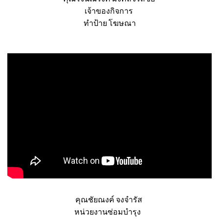
คุณ เจนณรงค์ มงคลจรัสชัย
เจ้าของกิจการ
ทำป้าย โฆษณา