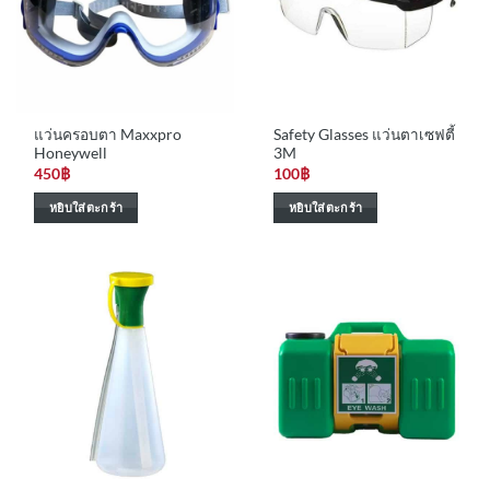
แว่นครอบตา Maxxpro
Safety Glasses แว่นตาเซฟตี้
Honeywell
3M
450
฿
100
฿
หยิบใส่ตะกร้า
หยิบใส่ตะกร้า