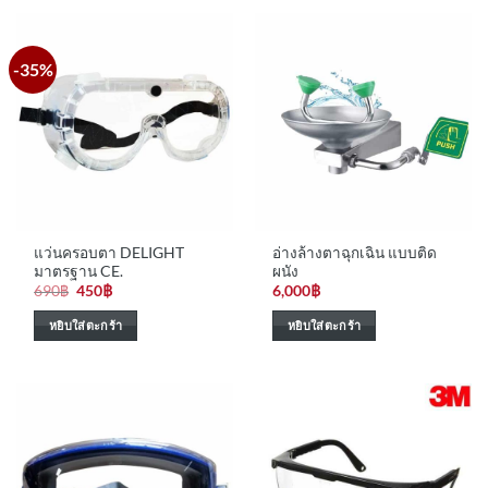
-35%
แว่นครอบตา DELIGHT
อ่างล้างตาฉุกเฉิน แบบติด
มาตรฐาน CE.
ผนัง
Original
Current
690
฿
450
฿
6,000
฿
price
price
was:
is:
หยิบใส่ตะกร้า
หยิบใส่ตะกร้า
690฿.
450฿.