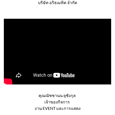
คุณธนพล จิรวรรบดี
กรรมการผู้จัดการ
บริษัท อริธเมทิค จำกัด
คุณณัชชานน ยุชังกุล
เจ้าของกิจการ