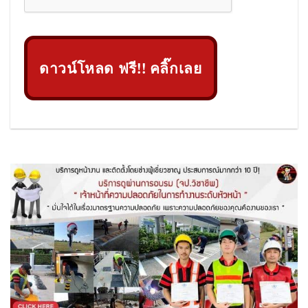
ดาวน์โหลด ฟรี!! คลิ๊กเลย