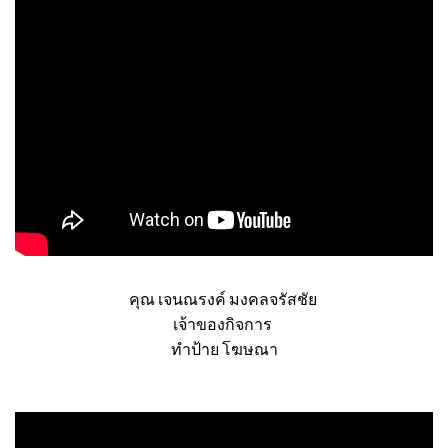
คุณ เจนณรงค์ มงคลจรัสชัย
เจ้าของกิจการ
ทำป้าย โฆษณา