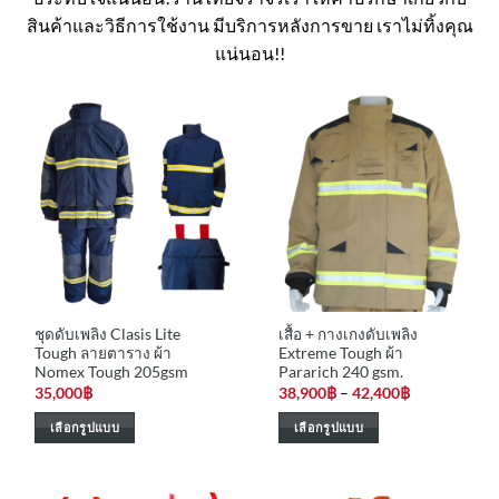
สินค้าและวิธีการใช้งาน มีบริการหลังการขาย เราไม่ทิ้งคุณ
แน่นอน!!
ชุดดับเพลิง Clasis Lite
เสื้อ + กางเกงดับเพลิง
Tough ลายตาราง ผ้า
Extreme Tough ผ้า
Nomex Tough 205gsm
Pararich 240 gsm.
Price
35,000
฿
38,900
฿
–
42,400
฿
range:
38,900฿
เลือกรูปแบบ
เลือกรูปแบบ
through
42,400฿
This
This
product
product