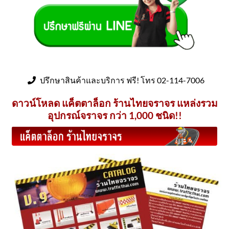
options
may
be
chosen
on
the
product
ปรึกษาสินค้าและบริการ ฟรี! โทร 02-114-7006
page
ดาวน์โหลด แค็ตตาล็อก ร้านไทยจราจร แหล่งรวม
อุปกรณ์จราจร กว่า 1,000 ชนิด!!