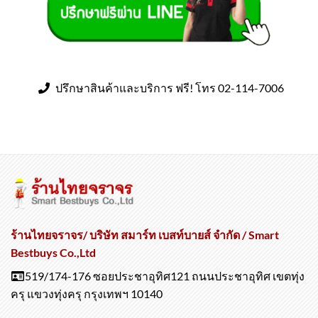
ปรึกษาสินค้าและบริการ ฟรี! โทร 02-114-7006
ร้านไทยจราจร/ บริษัท สมาร์ท เบสท์บายส์ จำกัด / Smart
Bestbuys Co.,Ltd
519/174-176 ซอยประชาอุทิศ121 ถนนประชาอุทิศ เขตทุ่ง