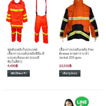
has
has
multiple
multiple
variants.
variants.
The
The
options
options
may
may
be
be
chosen
chosen
on
on
the
the
ชุดดับเพลิงในประเทศ
เสื้อ+กางเกงดับเพลิง Fier
product
product
เสื้อ+กางเกงดับเพลิงสีส้ม มี
Breeze ลายตาราง ผ้า
page
page
แถบสะท้อนเเสง (แบบมี
Jackal 205 gsm.
ซับในสีดำ)
4,490
฿
23,550
฿
หยิบใส่ตะกร้า
เลือกรูปแบบ
This
product
has
multiple
variants.
The