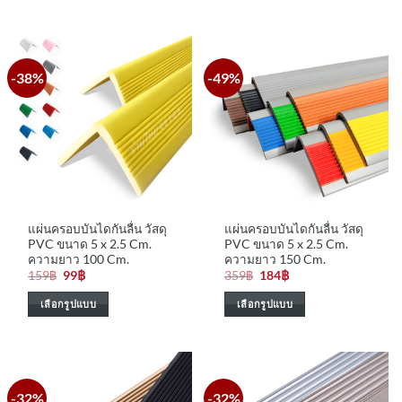
-38%
-49%
แผ่นครอบบันไดกันลื่น วัสดุ
แผ่นครอบบันไดกันลื่น วัสดุ
PVC ขนาด 5 x 2.5 Cm.
PVC ขนาด 5 x 2.5 Cm.
ความยาว 100 Cm.
ความยาว 150 Cm.
Original
Current
Original
Current
159
฿
99
฿
359
฿
184
฿
price
price
price
price
was:
is:
was:
is:
เลือกรูปแบบ
เลือกรูปแบบ
159฿.
99฿.
359฿.
184฿.
This
This
product
product
has
has
multiple
multiple
-32%
-32%
variants.
variants.