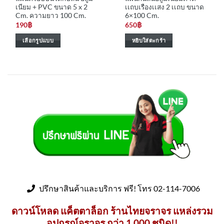
เนียม + PVC ขนาด 5 x 2
เเถบเรืองเเสง 2 เเถบ ขนาด
page
Cm. ความยาว 100 Cm.
6×100 Cm.
190
฿
650
฿
เลือกรูปแบบ
หยิบใส่ตะกร้า
This
product
has
multiple
variants.
The
options
may
be
chosen
on
the
product
ปรึกษาสินค้าและบริการ ฟรี! โทร 02-114-7006
page
ดาวน์โหลด แค็ตตาล็อก ร้านไทยจราจร แหล่งรวม
อุปกรณ์จราจร กว่า 1,000 ชนิด!!