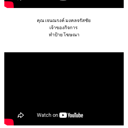
คุณ เจนณรงค์ มงคลจรัสชัย
เจ้าของกิจการ
ทำป้าย โฆษณา