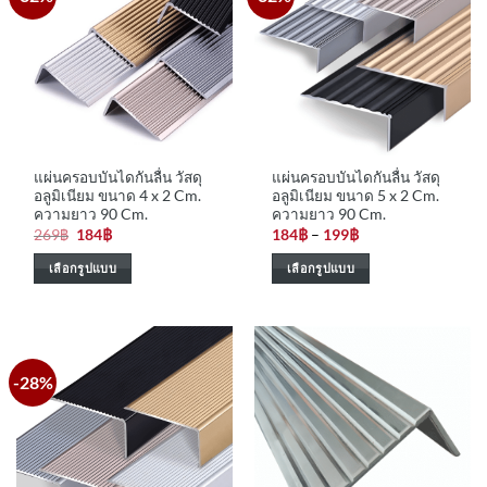
The
The
options
options
may
may
be
be
chosen
chosen
on
on
the
the
แผ่นครอบบันไดกันลื่น วัสดุ
แผ่นครอบบันไดกันลื่น วัสดุ
product
product
อลูมิเนียม ขนาด 4 x 2 Cm.
อลูมิเนียม ขนาด 5 x 2 Cm.
page
page
ความยาว 90 Cm.
ความยาว 90 Cm.
Original
Current
Price
269
฿
184
฿
184
฿
–
199
฿
price
price
range:
was:
is:
184฿
เลือกรูปแบบ
เลือกรูปแบบ
269฿.
184฿.
through
199฿
This
This
product
product
has
has
multiple
multiple
-28%
variants.
variants.
The
The
options
options
may
may
be
be