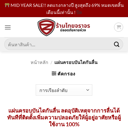
MID YEAR SALE!! ลดแรงกลางปี สูงสุดถึง 69% หมดเขตสิ้น
เดือนนี้เท่านั้น !
ปิด
ข้าม
ไป
ยัง
เนื้อหา
ค้นหา:
หน้าหลัก
/
แผ่นครอบบันไดกันลื่น
คัดกรอง
แผ่นครอบบันไดกันลื่น ลดอุบัติเหตุจากการลื่นได้
ทันทีที่ติดตั้งเพิ่มความปลอดภัยให้ผู้อยู่อาศัยหรือผู้
ใช้งาน 100%