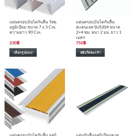
chosen
chosen
on
on
the
the
แผ่นครอบบันไดกันลื่น วัสดุ
แผ่นครอบบันไดกันลื่น
product
product
อลูมิเนียม ขนาด 7 x 3 Cm.
สเเตนเลส SUS304 ขนาด
page
page
ความยาว 90 Cm.
2×4 ซม. หนา 2 มม. ยาว 1
เมตร
230
฿
750
฿
เลือกรูปแบบ
หยิบใส่ตะกร้า
This
product
has
multiple
variants.
The
options
may
be
chosen
on
the
แผ่นครอบบันไดกับลื่น อลูมิ
แผ่นกันลื่นอลูมิเนียมคาด
product