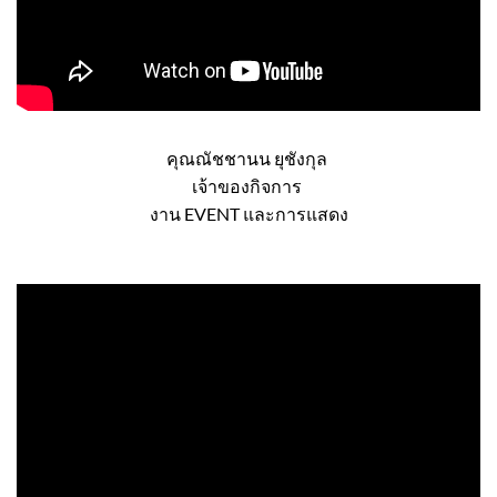
คุณณัชชานน ยุชังกุล
เจ้าของกิจการ
งาน EVENT และการแสดง