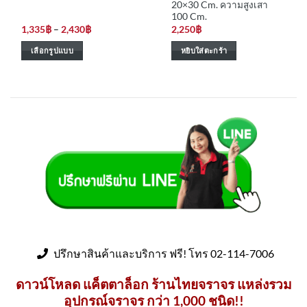
20×30 Cm. ความสูงเสา
100 Cm.
Price
1,335
฿
–
2,430
฿
2,250
฿
range:
1,335฿
เลือกรูปแบบ
หยิบใส่ตะกร้า
through
2,430฿
This
product
has
multiple
variants.
The
options
may
be
chosen
on
the
product
ปรึกษาสินค้าและบริการ ฟรี! โทร 02-114-7006
page
ดาวน์โหลด แค็ตตาล็อก ร้านไทยจราจร แหล่งรวม
อุปกรณ์จราจร กว่า 1,000 ชนิด!!