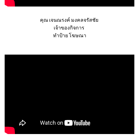
คุณ เจนณรงค์ มงคลจรัสชัย
เจ้าของกิจการ
ทำป้าย โฆษณา