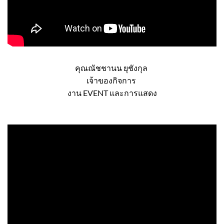
คุณณัชชานน ยุชังกุล
เจ้าของกิจการ
งาน EVENT และการแสดง