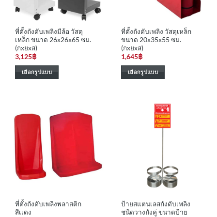
ที่ตั้งถังดับเพลิงมีล้อ วัสดุ
ที่ตั้งถังดับเพลิง วัสดุเหล็ก
เหล็ก ขนาด 26x26x65 ซม.
ขนาด 20x35x55 ซม.
(กxยxส)
(กxยxส)
3,125
฿
1,645
฿
เลือกรูปแบบ
เลือกรูปแบบ
This
This
product
product
has
has
multiple
multiple
variants.
variants.
The
The
options
options
may
may
be
be
chosen
chosen
on
on
the
the
ที่ตั้งถังดับเพลิงพลาสติก
ป้ายสแตนเลสถังดับเพลิง
product
product
สีเเดง
ชนิดวางถังคู่ ขนาดป้าย
page
page