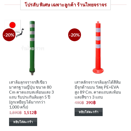
โปรลับ พิเศษ เฉพาะลูกค้า ร้านไทยจราจร
-20%
-20%
เสาล้มลุกจราจรสีเขียว
เสาหลักจราจรล้มลุกได้สีส้ม
มาตรฐานญี่ปุ่น ขนาด 80
มีจุกด้านบน วัสดุ PE+EVA
Cm คาดแถบสะท้อนแสง 3
สูง 89 Cm. คาดแถบสะท้อน
แถบ รับประกันล้มลุก 5 ปี
แสงสีขาว 3 แถบ
(ถูกเหยียบได้มากกว่า
Original
Current
490
฿
390
฿
price
price
1,000 ครั้ง)
was:
is:
หยิบใส่ตะกร้า
Original
Current
1,890
฿
1,512
฿
490฿.
390฿.
price
price
was:
is:
หยิบใส่ตะกร้า
1,890฿.
1,512฿.