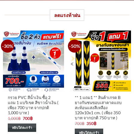
ลดแรงท้าฝน
-30%
-50%
กรวย PVC สีน้ำเงิน ซื้อ 2
** 1 แถม1 ** สินค้าเกรด B
แถม 1 แบริเขต สีขาวน้ำเงิน (
ยางกันชนขอบเสาคาดแถบ
เพียง 700 บาท จากปกติ
สะท้อนแสงสีเหลือง
1,000 บาท )
120x10x1 cm. ( เพียง 350
บาท จากปกติ 750 บาท )
Original
Current
1,000
฿
700
฿
price
price
Original
Current
700
฿
350
฿
was:
is:
price
price
หยิบใส่ตะกร้า
1,000฿.
700฿.
was:
is:
หยิบใส่ตะกร้า