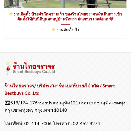
งานติดตั้ง ป้ายจำกัดความเร็ว ของร้านไทยจราจรดำเนินการเข้า
ติดตั้ง​ให้กับนิติบุคคลหมู่บ้านจัดสรร มัณฑนา เวสต์เกต
งานติดตั้ง ป้า
ร้านไทยจราจร/ บริษัท สมาร์ท เบสท์บายส์ จำกัด / Smart
Bestbuys Co.,Ltd
519/174-176 ซอยประชาอุทิศ121 ถนนประชาอุทิศ เขตทุ่ง
ครุ แขวงทุ่งครุ กรุงเทพฯ 10140
โทรศัพท์: 02-114-7006, โทรสาร : 02-462-8274