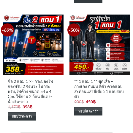
700฿.
350฿.
-69%
-50%
ซื้อ 2 แถม 1 >> กระบองไฟ
** 1 แถม 1 ** ชุดเสื้อ –
กระพริบ 2 จังหวะ ไฟกระ
กางเกง กันฝน สีดำ คาดแถบ
พริบ,ไฟค้าง ขนาด 54 x 4
สะท้อนแสงสีเขียว 1 แถบรอบ
Cm. ใช้ถ่าน 2 ก้อน สีแดง-
ตัว
น้ำเงิน-ขาว
Original
Current
900
฿
450
฿
price
price
Original
Current
1,170
฿
358
฿
was:
is:
price
price
หยิบใส่ตะกร้า
900฿.
450฿.
was:
is:
หยิบใส่ตะกร้า
1,170฿.
358฿.