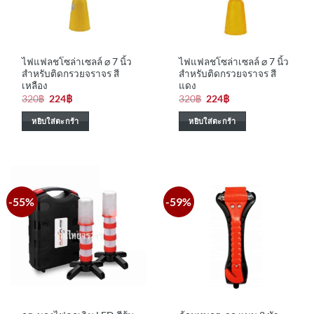
ไฟแฟลชโซล่าเซลล์ ⌀ 7 นิ้ว
ไฟแฟลชโซล่าเซลล์ ⌀ 7 นิ้ว
สำหรับติดกรวยจราจร สี
สำหรับติดกรวยจราจร สี
เหลือง
แดง
Original
Current
Original
Current
320
฿
224
฿
320
฿
224
฿
price
price
price
price
was:
is:
was:
is:
หยิบใส่ตะกร้า
หยิบใส่ตะกร้า
320฿.
224฿.
320฿.
224฿.
-55%
-59%