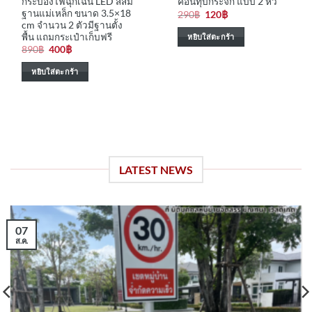
กระบองไฟฉุกเฉิน LED สีส้ม
ค้อนทุบกระจก แบบ 2 หัว
ฐานแม่เหล็ก ขนาด 3.5×18
Original
Current
290
฿
120
฿
price
price
cm จำนวน 2 ตัวมีฐานตั้ง
was:
is:
พื้น แถมกระเป๋าเก็บฟรี
หยิบใส่ตะกร้า
290฿.
120฿.
Original
Current
890
฿
400
฿
price
price
was:
is:
หยิบใส่ตะกร้า
890฿.
400฿.
LATEST NEWS
07
ส.ค.