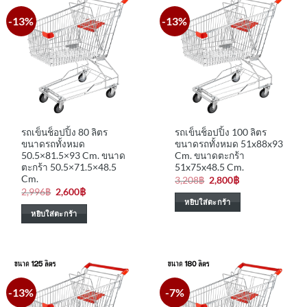
-13%
-13%
รถเข็นช็อปปิ้ง 80 ลิตร
รถเข็นช็อปปิ้ง 100 ลิตร
ขนาดรถทั้งหมด
ขนาดรถทั้งหมด 51x88x93
50.5×81.5×93 Cm. ขนาด
Cm. ขนาดตะกร้า
ตะกร้า 50.5×71.5×48.5
51x75x48.5 Cm.
Cm.
Original
Current
3,208
฿
2,800
฿
price
price
Original
Current
2,996
฿
2,600
฿
was:
is:
price
price
หยิบใส่ตะกร้า
3,208฿.
2,800฿.
was:
is:
หยิบใส่ตะกร้า
2,996฿.
2,600฿.
-13%
-7%