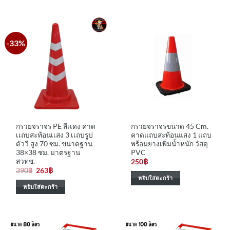
-33%
กรวยจราจร PE สีเเดง คาด
กรวยจราจรขนาด 45 Cm.
เเถบสะท้อนเเสง 3 เเถบรูป
คาดแถบสะท้อนแสง 1 แถบ
ตัววี สูง 70 ซม. ขนาดฐาน
พร้อมยางเพิ่มน้ำหนัก วัสดุ
38×38 ซม. มาตรฐาน
PVC
สวทช.
250
฿
Original
Current
390
฿
263
฿
price
price
หยิบใส่ตะกร้า
was:
is:
หยิบใส่ตะกร้า
390฿.
263฿.