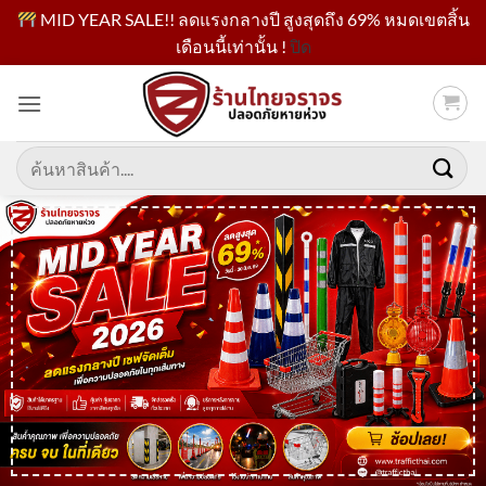
MID YEAR SALE!! ลดแรงกลางปี สูงสุดถึง 69% หมดเขตสิ้น
เดือนนี้เท่านั้น !
ปิด
ข้าม
ไป
ยัง
เนื้อหา
ค้นหา: