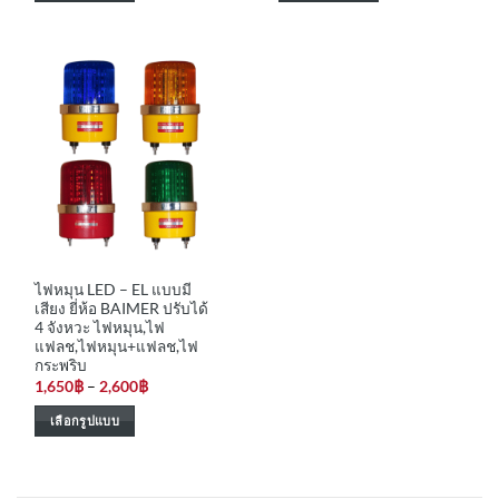
1,750฿
2,200฿
This
This
product
product
has
has
multiple
multiple
variants.
variants.
The
The
options
options
may
may
be
be
chosen
chosen
on
on
the
the
ไฟหมุน LED – EL แบบมี
product
product
เสียง ยี่ห้อ BAIMER ปรับได้
page
page
4 จังหวะ ไฟหมุน,ไฟ
แฟลช,ไฟหมุน+แฟลช,ไฟ
กระพริบ
Price
1,650
฿
–
2,600
฿
range:
1,650฿
เลือกรูปแบบ
through
2,600฿
This
product
has