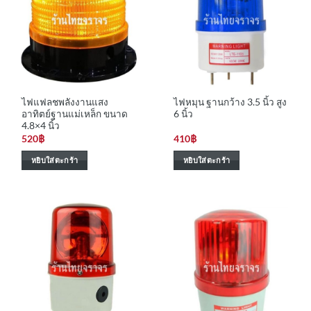
ไฟแฟลชพลังงานแสง
ไฟหมุน ฐานกว้าง 3.5 นิ้ว สูง
อาทิตย์ฐานแม่เหล็ก ขนาด
6 นิ้ว
4.8×4 นิ้ว
520
฿
410
฿
หยิบใส่ตะกร้า
หยิบใส่ตะกร้า