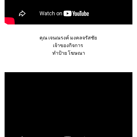
คุณ เจนณรงค์ มงคลจรัสชัย
เจ้าของกิจการ
ทำป้าย โฆษณา