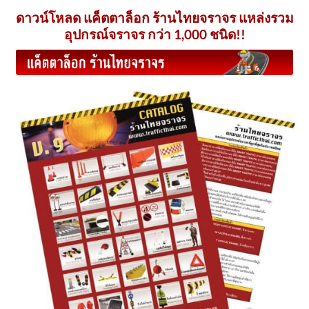
multiple
ดาวน์โหลด แค็ตตาล็อก ร้านไทยจราจร แหล่งรวม
variants.
อุปกรณ์จราจร กว่า 1,000 ชนิด!!
The
options
may
be
chosen
on
the
product
page