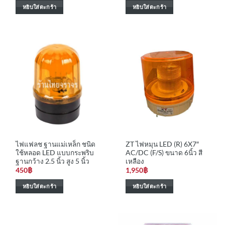
หยิบใส่ตะกร้า
หยิบใส่ตะกร้า
ไฟแฟลช ฐานแม่เหล็ก ชนิด
ZT ไฟหมุน LED (R) 6X7″
ใช้หลอด LED แบบกระพริบ
AC/DC (F/S) ขนาด​ 6​นิ้ว สี
ฐานกว้าง 2.5 นิ้ว สูง 5 นิ้ว
เหลือง
450
฿
1,950
฿
หยิบใส่ตะกร้า
หยิบใส่ตะกร้า