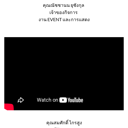
คุณณัชชานน ยุชังกุล
เจ้าของกิจการ
งาน EVENT และการแสดง
คุณสมศักดิ์ ไกรสูง