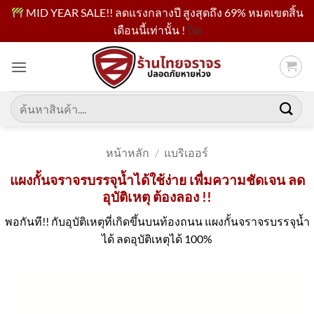
MID YEAR SALE!! ลดแรงกลางปี สูงสุดถึง 69% หมดเขตสิ้น
เดือนนี้เท่านั้น !
ปิด
ข้าม
ไป
ยัง
เนื้อหา
ค้นหา:
หน้าหลัก
/
แบริเออร์
แผงกั้นจราจรบรรจุน้ำได้ใช้ง่าย เพื่มความชัดเจน ลด
อุบัติเหตุ ต้องลอง !!
พอกันที!! กับอุบัติเหตุที่เกิดขึ้นบนท้องถนน แผงกั้นจราจรบรรจุน้ำ
ได้ ลดอุบัติเหตุได้ 100%