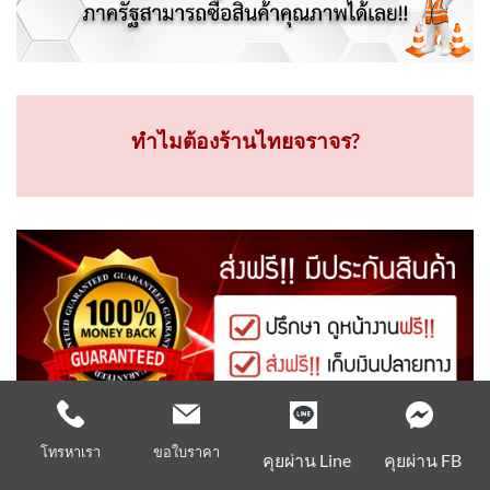
ทำไมต้องร้านไทยจราจร?
โทรหาเรา
ขอใบราคา
คุยผ่าน Line
คุยผ่าน FB