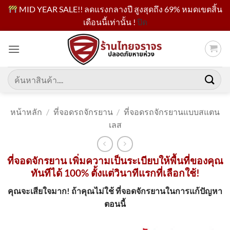
MID YEAR SALE!! ลดแรงกลางปี สูงสุดถึง 69% หมดเขตสิ้น
เดือนนี้เท่านั้น !
ปิด
ข้าม
ไป
ยัง
เนื้อหา
ค้นหา:
หน้าหลัก
/
ที่จอดรถจักรยาน
/
ที่จอดรถจักรยานแบบสแตน
เลส
ที่จอดจักรยาน เพิ่มความเป็นระเบียบให้พื้นที่ของคุณ
ทันทีได้ 100% ตั้งแต่วินาทีแรกที่เลือกใช้!
คุณจะเสียใจมาก! ถ้าคุณไม่ใช้ ที่จอดจักรยานในการแก้ปัญหา
ตอนนี้