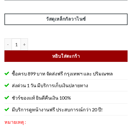
วัสดุเหล็กกัลวาไนซ์
จำนวน ที่จอดจักรยาน 5 ช่องจอด 46x178x47 Cm วัสดุสแตนเลส ชิ้น
หยิบใส่ตะกร้า
ซื้อครบ 899 บาท จัดส่งฟรี กรุงเทพฯ และ ปริมณฑล
ส่งด่วน 1 วัน มีบริการเก็บเงินปลายทาง
ชัวร์ของแท้ ยินดีคืนเงิน 100%
มีบริการดูหน้างานฟรี ประสบการณ์กว่า 20 ปี!
หมายเหตุ :