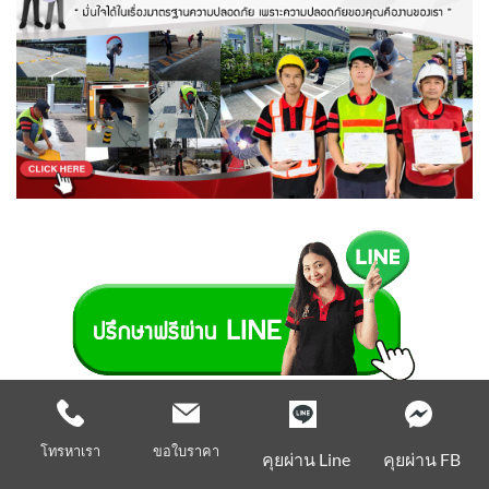
ปรึกษาสินค้าและบริการ ฟรี! โทร 02-114-7006
โทรหาเรา
ขอใบราคา
คุยผ่าน Line
คุยผ่าน FB