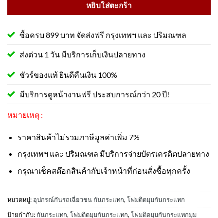
หยิบใส่ตะกร้า
ซื้อครบ 899 บาท จัดส่งฟรี กรุงเทพฯ และ ปริมณฑล
ส่งด่วน 1 วัน มีบริการเก็บเงินปลายทาง
ชัวร์ของแท้ ยินดีคืนเงิน 100%
มีบริการดูหน้างานฟรี ประสบการณ์กว่า 20 ปี!
หมายเหตุ :
ราคาสินค้าไม่รวมภาษีมูลค่าเพิ่ม 7%
กรุงเทพฯ และ ปริมณฑล มีบริการจ่ายบัตรเครดิตปลายทาง
กรุณาเช็คสต๊อกสินค้ากับเจ้าหน้าที่ก่อนสั่งซื้อทุกครั้ง
หมวดหมู่:
อุปกรณ์กันรถเฉี่ยวชน กันกระแทก
,
โฟมติดมุมกันกระแทก
ป้ายกำกับ:
กันกระแทก
,
โฟมติดมุมกันกระแทก
,
โฟมติดมุมกันกระแทกมุม