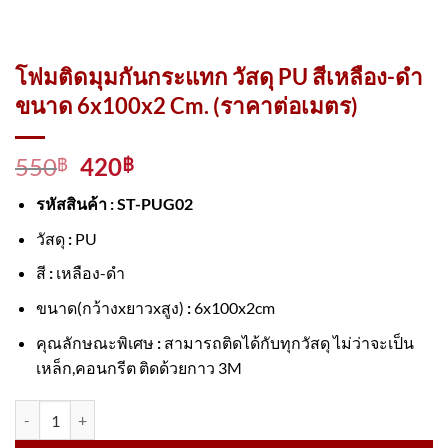
โฟมติดมุมกันกระแทก วัสดุ PU สีเหลือง-ดำ
ขนาด 6x100x2 Cm. (ราคาต่อเมตร)
Original
Current
550
420
฿
฿
price
price
รหัสสินค้า : ST-PUG02
was:
is:
550฿.
420฿.
วัสดุ
:
PU
สี
:
เหลือง-ดำ
ขนาด(กว้างxยาวxสูง)
:
6x100x2cm
คุณลักษณะพิเศษ
:
สามารถติดได้กับทุกวัสดุ ไม่ว่าจะเป็น
เหล็ก,คอนกรีต ติดด้วยกาว 3M
จำนวน โฟมติดมุมกันกระแทก วัสดุ PU สีเหลือง-ดำ ขนาด 6x100x2 Cm. (