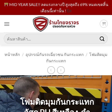
MID YEAR SALE!! ลดแรงกลางปี สูงสุดถึง 69% หมดเขตสิ้น
เดือนนี้เท่านั้น !
ปิด
ข้าม
ไป
ยัง
เนื้อหา
ค้นหา:
หน้าหลัก
/
อุปกรณ์กันรถเฉี่ยวชน กันกระแทก
/
โฟมติดมุม
กันกระแทก
โฟมติดมุมกันกระแทก