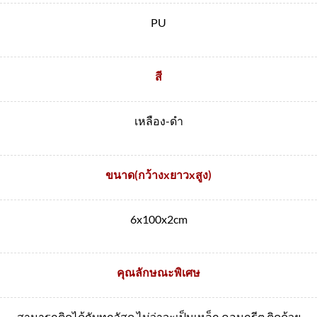
PU
สี
เหลือง-ดำ
ขนาด(กว้างxยาวxสูง)
6x100x2cm
คุณลักษณะพิเศษ
สามารถติดได้กับทุกวัสดุ ไม่ว่าจะเป็นเหล็ก,คอนกรีต ติดด้วย