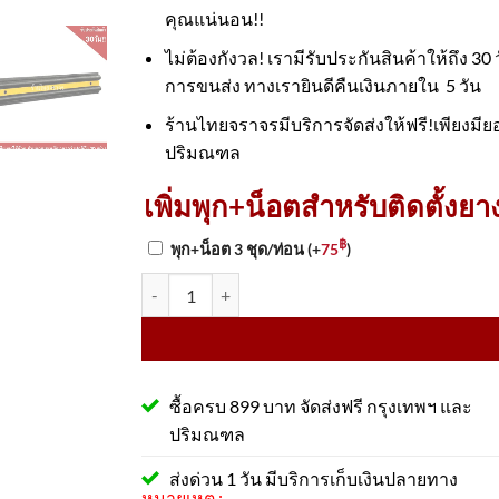
คุณแน่นอน!!
ไม่ต้องกังวล! เรามีรับประกันสินค้าให้ถึง 
การขนส่ง ทางเรายินดีคืนเงินภายใน 5 วัน
ร้านไทยจราจรมีบริการจัดส่งให้ฟรี!เพียงมีย
ปริมณฑล
เพิ่มพุก+น็อตสำหรับติดตั้งย
฿
พุก+น็อต 3 ชุด/ท่อน
(+
75
)
จำนวน ยางกันกระแทก B Type ขนาด 100X16X5 Cm. พ
ซื้อครบ 899 บาท จัดส่งฟรี กรุงเทพฯ และ
ปริมณฑล
ส่งด่วน 1 วัน มีบริการเก็บเงินปลายทาง
หมายเหตุ :