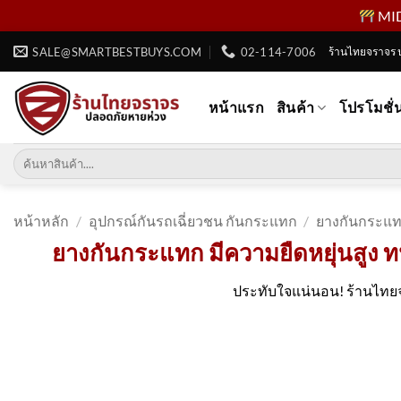
MID 
ข้าม
SALE@SMARTBESTBUYS.COM
02-114-7006
ร้านไทยจราจร 
ไป
ยัง
หน้าแรก
สินค้า
โปรโมชั่
เนื้อหา
ค้นหา:
หน้าหลัก
/
อุปกรณ์กันรถเฉี่ยวชน กันกระแทก
/
ยางกันกระแ
ยางกันกระแทก มีความยืดหยุ่นสูง ท
ประทับใจแน่นอน! ร้านไทยจ