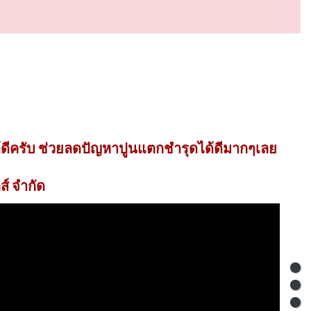
้ดีครับ ช่วยลดปัญหาปูนแตกชำรุดได้ดีมากๆเลย
ส์ จำกัด