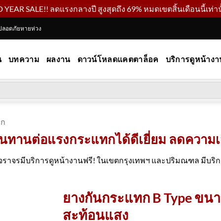
YEAR SALE!! ลดแรงกลางปี สูงสุดถึง 69% หมดเขตสิ้นเดือนนี้เท่านั
ปลอดภัยหายห่วง
น
บทความ
ผลงาน
ดาวน์โหลดแคตตาล็อค
บริการดูหน้างา
ทก
นทานต่อแรงกระแทกได้ดีเยี่ยม ลดความเส
ราจรมีบริการดูหน้างานฟรี! ในเขตกรุงเทพฯ และปริมณฑล มีบริการต
ยางกันกระแทก B Type ขนาด
สะท้อนแสง