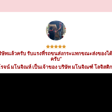
บริษัทแล้วครับ รับแรงที่รถขนส่งกระแทกขณะส่งของได
ครับ”
จน์ มโนจิณห์ เป็นเจ้าของ บริษัท มโนจิณฑ์ โลจิสติก