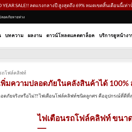
YEAR SALE!! ลดแรงกลางปี สูงสุดถึง 69% หมดเขตสิ้นเดือนนี้เท่านั
ปลอดภัยหายห่วง
น
บทความ
ผลงาน
ดาวน์โหลดแคตตาล็อค
บริการดูหน้างา
รถโฟล์คลิฟท์
พิ่มความปลอดภัยในคลังสินค้าได้ 100% ลดอ
ดภัยจริงหรือไม่?? ไฟเตือนโฟล์คลิฟท์ชนิดลูกศร คืออุปกรณ์ที่ดีที
ไฟเตือนรถโฟล์คลิฟท์ ขนาด