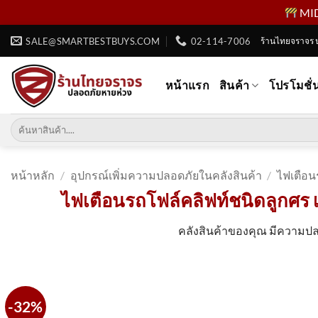
MID 
ข้าม
SALE@SMARTBESTBUYS.COM
02-114-7006
ร้านไทยจราจร 
ไป
ยัง
หน้าแรก
สินค้า
โปรโมชั่
เนื้อหา
ค้นหา:
หน้าหลัก
/
อุปกรณ์เพิ่มความปลอดภัยในคลังสินค้า
/
ไฟเตือน
ไฟเตือนรถโฟล์คลิฟท์ชนิดลูกศร เ
คลังสินค้าของคุณ มีความปลอ
-32%