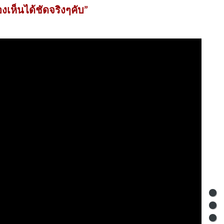
องเห็นได้ชัดจริงๆคับ”