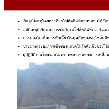
เกิดอุบัติเหตุโดยการที่รถโฟล์คลิฟท์ถอยชนจนได้รับ
อุบัติเหตุที่เกิดจากการชนกับรถโฟล์คลิฟท์ด้วยกันเอ
การมองไม่เห็นการหักเลี้ยวในมุมอับของรถโฟล์คลิฟ
ประมาณระยะการเข้าช่องแคบๆในโกดังเก็บของได
ผู้ปฎิบัติงานโดยรอบไม่ทราบขอบเขตของการเคลื่อน