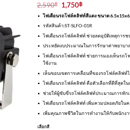
Original
Current
2,590
1,750
฿
฿
price
price
ไฟเตือนรถโฟล์คลิฟท์สีแดง ขนาด 6.5x15x6.
was:
is:
2,590฿.
1,750฿.
รหัสสินค้า:ST-SLFO-01R
ไฟเตือนรถโฟล์คลิฟท์ ช่วยลดอุบัติเหตุการชนเจ
ประหยัดงบประมาณในการรักษาค่าพยาบาลแก่พ
ไฟเตือนรถโฟล์คลิฟท์ ช่วยการมองเห็นรถโฟล์
ใช้งาน
เห็นขอบเขตการเคลื่อนที่ของรถโฟล์คลิฟท์ได้ด
ไฟเตือนรถโฟล์คลิฟท์ คือตัวเลือกที่ดีที่สุดใ
ช่วยให้ผู้ขับขี่รถโฟล์คลิฟท์ประมาณการหักเ
ไฟเตือนรถโฟล์คลิฟท์ เพิ่มควมปลอดภัยในคล
เพิ่มคุณภาพชีวิตในการทำงานให้กับพนักงา
เลือกสี