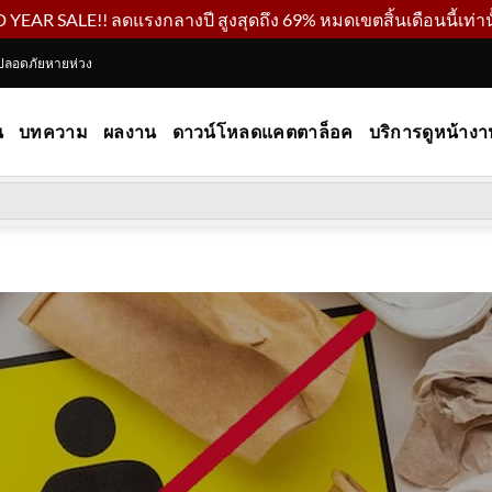
YEAR SALE!! ลดแรงกลางปี สูงสุดถึง 69% หมดเขตสิ้นเดือนนี้เท่านั
ปลอดภัยหายห่วง
น
บทความ
ผลงาน
ดาวน์โหลดแคตตาล็อค
บริการดูหน้างา