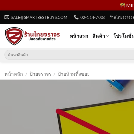
MID 
ข้าม
SALE@SMARTBESTBUYS.COM
02-114-7006
ร้านไทยจราจร 
ไป
ยัง
หน้าแรก
สินค้า
โปรโมชั่
เนื้อหา
ค้นหา:
หน้าหลัก
/
ป้ายจราจร
/
ป้ายห้ามทิ้งขยะ