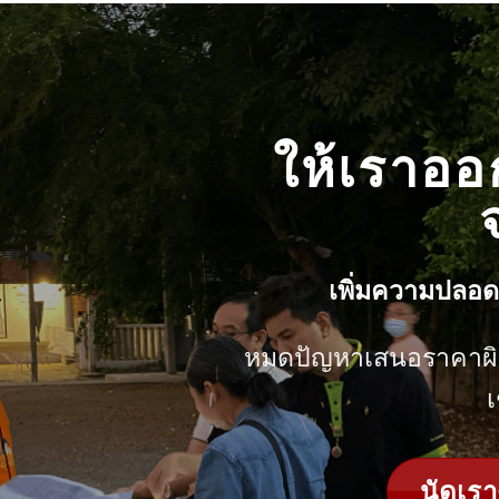
ให้เราอ
เพิ่มความปลอดภ
หมดปัญหาเสนอราคาผิด
เ
นัดเรา