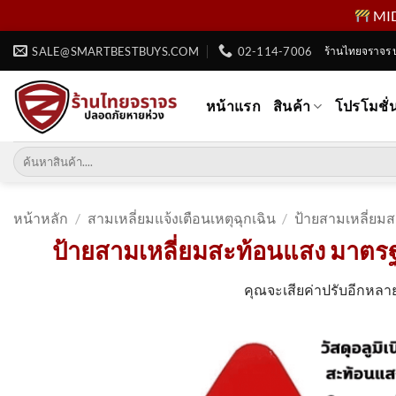
MID 
ข้าม
SALE@SMARTBESTBUYS.COM
02-114-7006
ร้านไทยจราจร 
ไป
ยัง
หน้าแรก
สินค้า
โปรโมชั่
เนื้อหา
ค้นหา:
หน้าหลัก
/
สามเหลี่ยมแจ้งเตือนเหตุฉุกเฉิน
/
ป้ายสามเหลี่ยม
ป้ายสามเหลี่ยมสะท้อนแสง มาตร
คุณจะเสียค่าปรับอีกหล