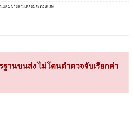
อนแสง
,
ป้ายสามเหลี่ยมสะท้อนแสง
รฐานขนส่ง ไม่โดนตำตวจจับเรียกค่า