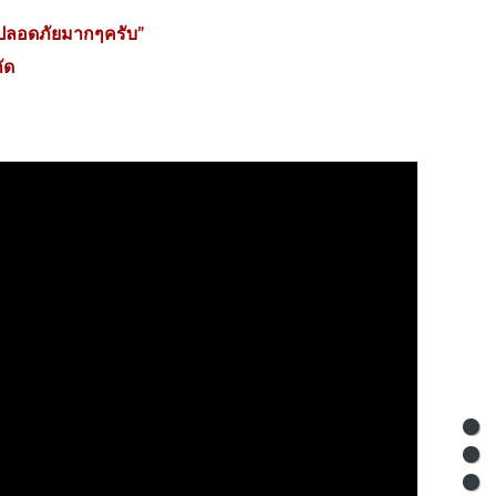
รถปลอดภัยมากๆครับ”
ัด