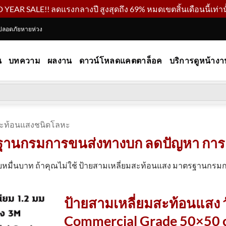
YEAR SALE!! ลดแรงกลางปี สูงสุดถึง 69% หมดเขตสิ้นเดือนนี้เท่านั
ปลอดภัยหายห่วง
น
บทความ
ผลงาน
ดาวน์โหลดแคตตาล็อค
บริการดูหน้างา
สะท้อนแสงชนิดโลหะ
ฐานกรมการขนส่งทางบก ลดปัญหา การเกิ
ายหมื่นบาท ถ้าคุณไม่ใช้ ป้ายสามเหลี่ยมสะท้อนแสง มาตรฐานกรม
ป้ายสามเหลี่ยมสะท้อนแสง ว
Commercial Grade 50×50 c