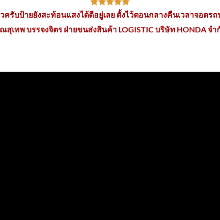
ีแล้วครับป้ายยังสะท้อนแสงได้ดีอยู่เลย ตั้งไว้ตอนกลางคืนเวลาจอด
ุณสุเทพ บรรจงจิตร ฝ่ายขนส่งสินค้า LOGISTIC บริษัท HONDA จำก