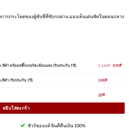
การกระโดดของผู้ขับขี่ที่ขับรถผ่าน มองเห็นเด่นชัดในตอนกลาง
กเกอร์สะท้อนแสง (รับประกัน 1ปี) ชิ้น
Original
Cur
1,190
฿
970
฿
ดำ พร้อมสติ๊กเกอร์สะท้อนแสง (รับประกัน 1ปี)
price
pric
was:
is:
ัน 1ปี) ชิ้น
590
฿
ีดำ (รับประกัน 1ปี)
1,190฿.
970
20
฿
หยิบใส่ตะกร้า
ชัวร์ของแท้ ยินดีคืนเงิน 100%