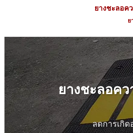
ยางชะลอคว
ยา
ยางชะลอความ
ลดการเกิดอ