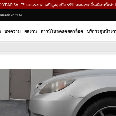
YEAR SALE!! ลดแรงกลางปี สูงสุดถึง 69% หมดเขตสิ้นเดือนนี้เท่านั
ปลอดภัยหายห่วง
น
บทความ
ผลงาน
ดาวน์โหลดแคตตาล็อค
บริการดูหน้างา