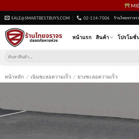
MID 
ข้าม
SALE@SMARTBESTBUYS.COM
02-114-7006
ร้านไทยจราจร 
ไป
ยัง
หน้าแรก
สินค้า
โปรโมชั่
เนื้อหา
ค้นหา:
หน้าหลัก
/
เนินชะลอความเร็ว
/
ยางชะลอความเร็ว