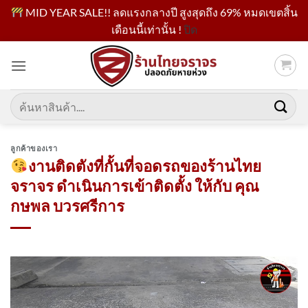
MID YEAR SALE!! ลดแรงกลางปี สูงสุดถึง 69% หมดเขตสิ้น
เดือนนี้เท่านั้น !
ปิด
ข้าม
ไป
ยัง
เนื้อหา
ค้นหา:
ลูกค้าของเรา
งานติดตังที่กั้นที่จอดรถของร้านไทย
จราจร ดำเนินการเข้าติดตั้ง​ ให้กับ คุณ
กษพล บวรศรีการ