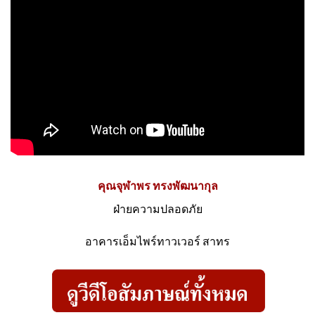
คุณจุฬาพร ทรงพัฒนากุล
ฝ่ายความปลอดภัย
อาคารเอ็มไพร์ทาวเวอร์ สาทร