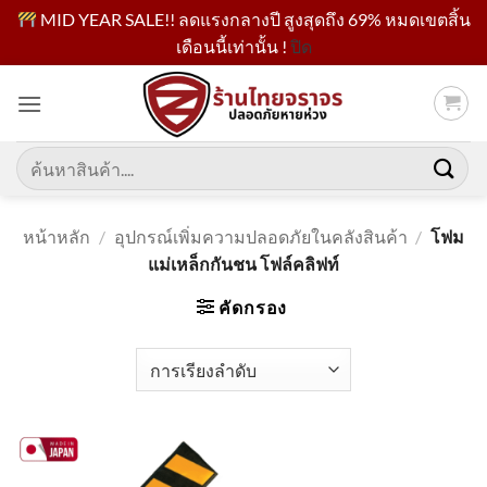
MID YEAR SALE!! ลดแรงกลางปี สูงสุดถึง 69% หมดเขตสิ้น
เดือนนี้เท่านั้น !
ปิด
ข้าม
ไป
ยัง
เนื้อหา
ค้นหา:
หน้าหลัก
/
อุปกรณ์เพิ่มความปลอดภัยในคลังสินค้า
/
โฟม
แม่เหล็กกันชน โฟล์คลิฟท์
คัดกรอง