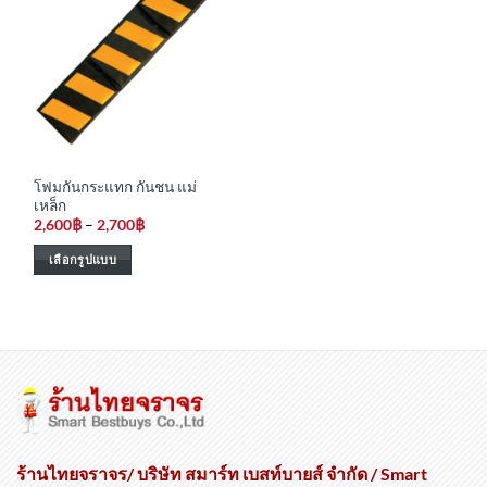
โฟมกันกระแทก กันชน แม่
เหล็ก
Price
2,600
฿
–
2,700
฿
range:
2,600฿
เลือกรูปแบบ
through
2,700฿
This
product
has
multiple
variants.
The
options
may
be
ร้านไทยจราจร/ บริษัท สมาร์ท เบสท์บายส์ จำกัด / Smart