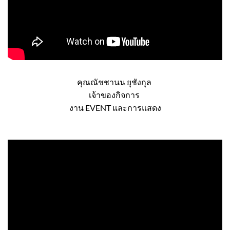
คุณณัชชานน ยุชังกุล
เจ้าของกิจการ
งาน EVENT และการแสดง