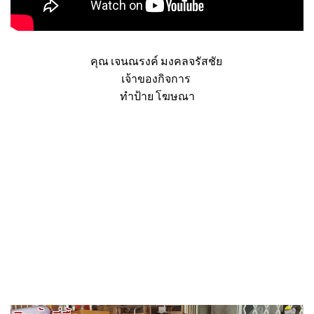
คุณ เจนณรงค์ มงคลจรัสชัย
เจ้าของกิจการ
ทำป้าย โฆษณา