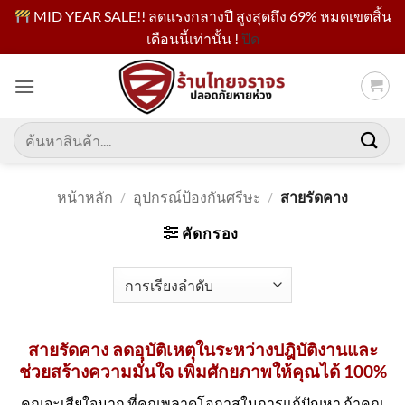
MID YEAR SALE!! ลดแรงกลางปี สูงสุดถึง 69% หมดเขตสิ้น
เดือนนี้เท่านั้น !
ปิด
ข้าม
ไป
ยัง
เนื้อหา
ค้นหา:
หน้าหลัก
/
อุปกรณ์ป้องกันศรีษะ
/
สายรัดคาง
คัดกรอง
สายรัดคาง ลดอุบัติเหตุในระหว่างปฎิบัติงานและ
ช่วยสร้างความมั่นใจ เพิ่มศักยภาพให้คุณได้ 100%
คุณจะเสียใจมาก ที่คุณพลาดโอกาสในการแก้ปัญหา ถ้าคุณ