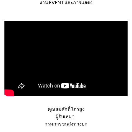
คุณณัชชานน ยุชังกุล
เจ้าของกิจการ
งาน EVENT และการแสดง
คุณสมศักดิ์ ไกรสูง
ผู้รับเหมา