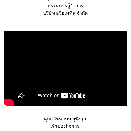
คุณธนพล จิรวรรบดี
กรรมการผู้จัดการ
บริษัท อริธเมทิค จำกัด