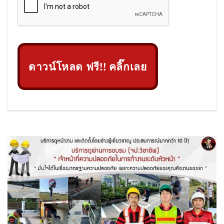
ดาวน์โหลด ฟรี!! คลิ๊กเลย