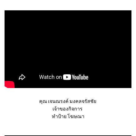
กรมการขนส่งทางบก
คุณ เจนณรงค์ มงคลจรัสชัย
เจ้าของกิจการ
ทำป้าย โฆษณา