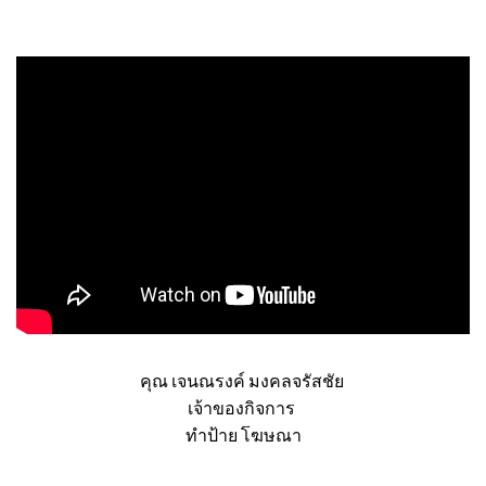
ผู้รับเหมา
กรมการขนส่งทางบก
คุณ เจนณรงค์ มงคลจรัสชัย
เจ้าของกิจการ
ทำป้าย โฆษณา