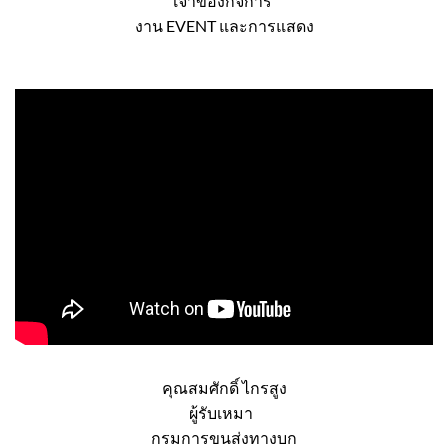
คุณณัชชานน ยุชังกุล
เจ้าของกิจการ
งาน EVENT และการแสดง
คุณสมศักดิ์ ไกรสูง