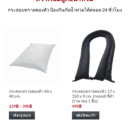
กระสอบทรายพองตัว ป้องกันภัยน้ำท่วมได้ตลอด 24 ชั่วโมง
กระสอบทรายพองตัว 60 x
กระสอบทรายพองตัว 17 x
40 cm.
150 x 9 cm. (กxยxส) สีดำ
(ราคาต่อ 1 ชิ้น)
Price
229
฿
–
390
฿
490
฿
range:
229฿
เลือกรูปแบบ
หยิบใส่ตะกร้า
through
390฿
This
product