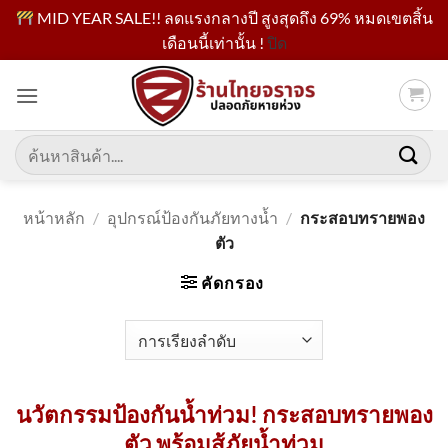
MID YEAR SALE!! ลดแรงกลางปี สูงสุดถึง 69% หมดเขตสิ้น
เดือนนี้เท่านั้น !
ปิด
ข้าม
ไป
ยัง
เนื้อหา
ค้นหา:
หน้าหลัก
/
อุปกรณ์ป้องกันภัยทางน้ำ
/
กระสอบทรายพอง
ตัว
คัดกรอง
นวัตกรรมป้องกันน้ำท่วม! กระสอบทรายพอง
ตัว พร้อมสู้ภัยน้ำท่วม