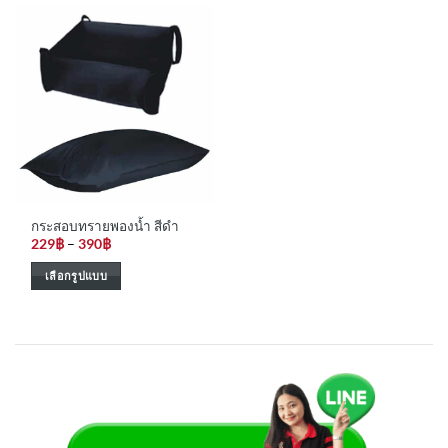
has
multiple
variants.
The
options
may
be
chosen
on
the
กระสอบทรายพองน้ำ สีดำ
product
Price
229
฿
–
390
฿
page
range:
229฿
เลือกรูปแบบ
through
390฿
This
product
has
multiple
variants.
The
options
may