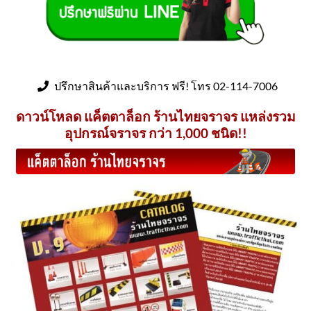
be
chosen
on
the
product
ปรึกษาสินค้าและบริการ ฟรี! โทร 02-114-7006
page
ดาวน์โหลด แค็ตตาล็อก ร้านไทยจราจร แหล่งรวม
อุปกรณ์จราจร กว่า 1,000 ชนิด!!