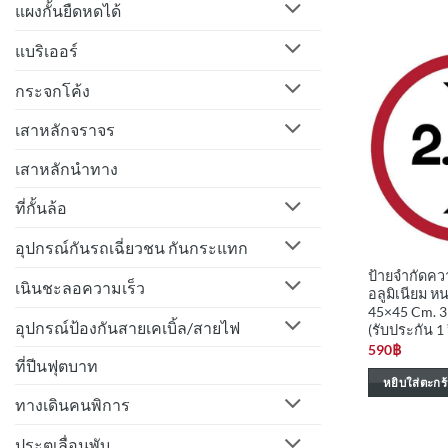
แผงกั้นยืดหดได้
แบริเออร์
กระจกโค้ง
เสาหลักจราจร
เสาหลักนำทาง
ที่กั้นล้อ
อุปกรณ์กันรถเฉี่ยวชน กันกระแทก
ป้ายจำกัดควา
เนินชะลอความเร็ว
อลูมิเนียม 
45×45 Cm. 3
อุปกรณ์ป้องกันสายเคเบิ้ล/สายไฟ
(รับประกัน 1 
590
฿
ที่ปีนฟุตบาท
หยิบใส่ตะกร้
ทางเดินคนพิการ
ประตูเลื่อนพับ