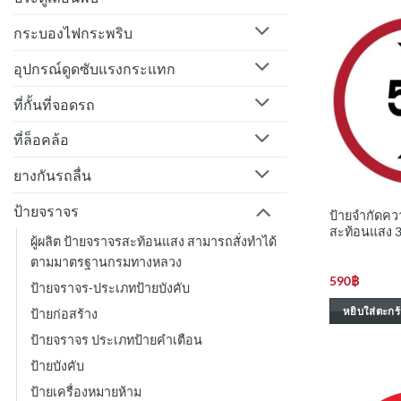
กระบองไฟกระพริบ
อุปกรณ์ดูดซับแรงกระแทก
ที่กั้นที่จอดรถ
ที่ล็อคล้อ
ยางกันรถลื่น
ป้ายจราจร
ป้ายจำกัดคว
สะท้อนแสง 
ผู้ผลิต ป้ายจราจรสะท้อนแสง สามารถสั่งทำได้
ตามมาตรฐานกรมทางหลวง
590
฿
ป้ายจราจร-ประเภทป้ายบังคับ
หยิบใส่ตะกร้
ป้ายก่อสร้าง
ป้ายจราจร ประเภทป้ายคำเตือน
ป้ายบังคับ
ป้ายเครื่องหมายห้าม