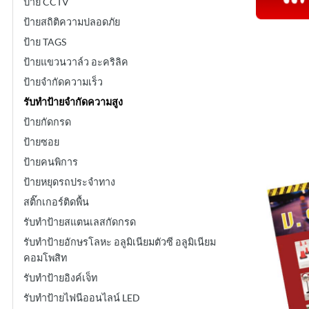
ป้าย CCTV
ป้ายสถิติความปลอดภัย
ป้าย TAGS
ป้ายแขวนวาล์ว อะคริลิค
ป้ายจำกัดความเร็ว
รับทำป้ายจำกัดความสูง
ป้ายกัดกรด
ป้ายซอย
ป้ายคนพิการ
ป้ายหยุดรถประจำทาง
สติ๊กเกอร์ติดพื้น
รับทำป้ายสแตนเลสกัดกรด
รับทำป้ายอักษรโลหะ อลูมิเนียมตัวซี อลูมิเนียม
คอมโพสิท
รับทำป้ายอิงค์เจ็ท
รับทำป้ายไฟนีออนไลน์ LED