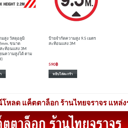
สูง วัสดุอลูมิ
ป้ายจำกัดความสูง 9.5 เมตร
.2mm. ขนาด
สะท้อนแสง 3M
 สะท้อนแสง 3M
่ยนความสูงได้ ตาม
ร)
590
฿
า
หยิบใส่ตะกร้า
์โหลด แค็ตตาล็อก ร้านไทยจราจร แหล่งร