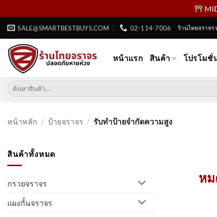
MID 
ข้าม
SALE@SMARTBESTBUYS.COM
02-114-7006
ร้านไทยจราจร 
ไป
ยัง
หน้าแรก
สินค้า
โปรโมชั่
เนื้อหา
ค้นหา:
หน้าหลัก
/
ป้ายจราจร
/
รับทำป้ายจำกัดความสูง
สินค้าทั้งหมด
หมด
กรวยจราจร
แผงกั้นจราจร