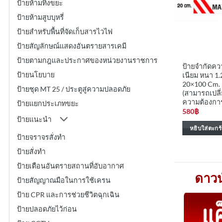
ป้ายห้ามทิ้งขยะ
ป้ายห้ามสูบบุหรี่
ป้ายสำหรับพื้นที่จัดเก็บสารไวไฟ
ป้ายสัญลักษณ์แสดงอันตรายสารเคมี
ป้ายตามกฎและประกาศของหน่วยงานราชการ
ป้ายจำกัดความ
ป้ายนโยบาย
เนียม หนา 1
20×100 Cm.
ป้ายชุด MT 25 / ประตูสู่ความปลอดภัย
(สามารถเปลี
ความต้องกา
ป้ายแยกประเภทขยะ
580
฿
ป้ายแนะนำ
หยิบใส่ตะกร้
ป้ายจราจรสั่งทำ
ป้ายสั่งทำ
ป้ายเตือนอันตรายสถานที่อับอากาศ
ดาวน
ป้ายสัญญาณมือในการใช้เครน
ป้าย CPR และการช่วยชีวิตฉุกเฉิน
ป้ายปลอดภัยไว้ก่อน