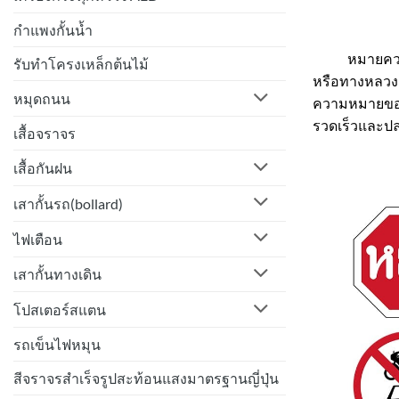
กำแพงกั้นน้ำ
หมายความว่า 
รับทำโครงเหล็กต้นไม้
หรือทางหลวง ใน
หมุดถนน
ความหมายของเ
รวดเร็วและป
เสื้อจราจร
เสื้อกันฝน
เสากั้นรถ(bollard)
ไฟเตือน
เสากั้นทางเดิน
โปสเตอร์สแตน
รถเข็นไฟหมุน
สีจราจรสำเร็จรูปสะท้อนแสงมาตรฐานญี่ปุ่น