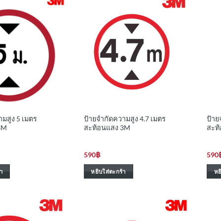
ามสูง 5 เมตร
ป้ายจำกัดความสูง 4.7 เมตร
ป้าย
3M
สะท้อนแสง 3M
สะท
590
฿
590
า
หยิบใส่ตะกร้า
หย