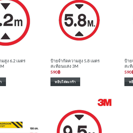
มสูง 6.2 เมตร
ป้ายจำกัดความสูง 5.8 เมตร
ป้าย
3M
สะท้อนแสง 3M
สะท
590
฿
590
า
หยิบใส่ตะกร้า
หย