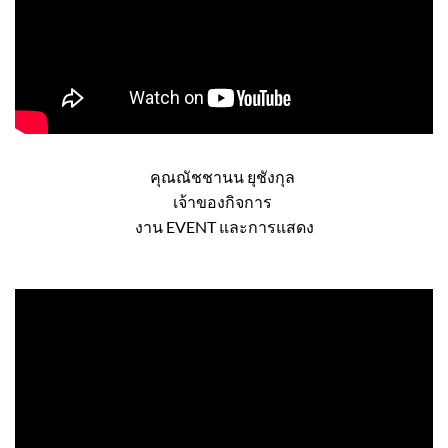
คุณณัชชานน ยุชังกุล
เจ้าของกิจการ
งาน EVENT และการแสดง