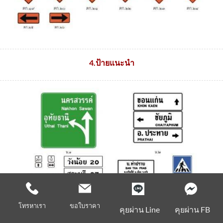
4.ป้ายแนะนำ
โทรหาเรา
ขอใบราคา
คุยผ่าน Line
คุยผ่าน FB