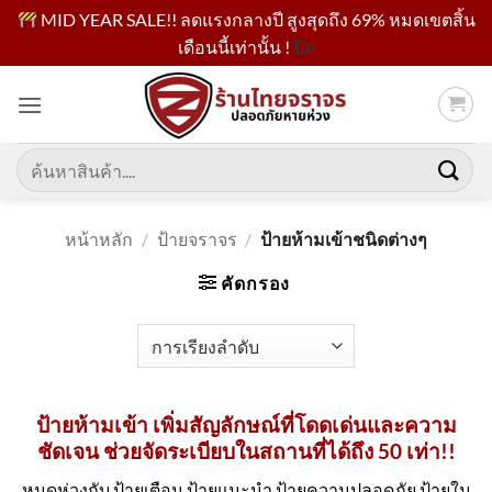
MID YEAR SALE!! ลดแรงกลางปี สูงสุดถึง 69% หมดเขตสิ้น
เดือนนี้เท่านั้น !
ปิด
ข้าม
ไป
ยัง
เนื้อหา
ค้นหา:
หน้าหลัก
/
ป้ายจราจร
/
ป้ายห้ามเข้าชนิดต่างๆ
คัดกรอง
ป้ายห้ามเข้า เพิ่มสัญลักษณ์ที่โดดเด่นและความ
ชัดเจน ช่วยจัดระเบียบในสถานที่ได้ถึง 50 เท่า!!
หมดห่วงกับ ป้ายเตือน ป้ายแนะนำ ป้ายความปลอดภัย ป้ายใน