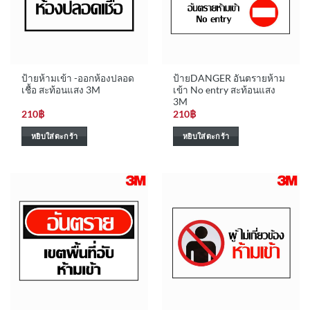
ป้ายห้ามเข้า -ออกห้องปลอด
ป้ายDANGER อันตรายห้าม
เชื้อ สะท้อนแสง 3M
เข้า No entry สะท้อนแสง
3M
210
฿
210
฿
หยิบใส่ตะกร้า
หยิบใส่ตะกร้า