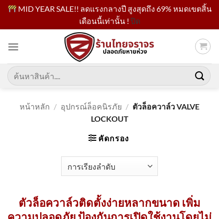
MID YEAR SALE!! ลดแรงกลางปี สูงสุดถึง 69% หมดเขตสิ้น
เดือนนี้เท่านั้น !
ปิด
ข้าม
ไป
ยัง
เนื้อหา
ค้นหา:
หน้าหลัก
/
อุปกรณ์ล็อคนิรภัย
/
ตัวล็อควาล์ว VALVE
LOCKOUT
คัดกรอง
ตัวล็อควาล์ว
ติดตั้งง่าย
หลากขนาด เพิ่ม
ความปลอดภัย ป้องกันการเปิดใช้งานโดยไม่