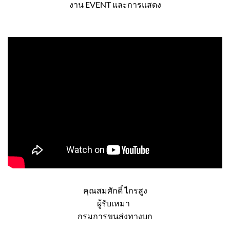
คุณณัชชานน ยุชังกุล
เจ้าของกิจการ
งาน EVENT และการแสดง
คุณสมศักดิ์ ไกรสูง
ผู้รับเหมา