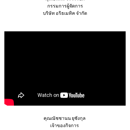
คุณธนพล จิรวรรบดี
กรรมการผู้จัดการ
บริษัท อริธเมทิค จำกัด