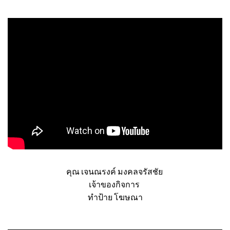
กรมการขนส่งทางบก
คุณ เจนณรงค์ มงคลจรัสชัย
เจ้าของกิจการ
ทำป้าย โฆษณา