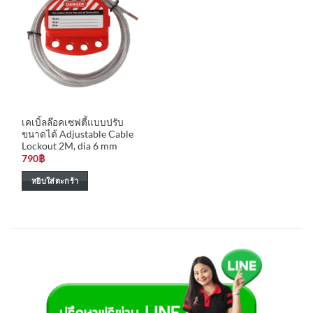
variants.
The
options
may
be
chosen
on
the
เคเบิ้ลล๊อคเซฟตี้แบบปรับ
product
ขนาดได้ Adjustable Cable
page
Lockout 2M, dia 6 mm
790
฿
หยิบใส่ตะกร้า