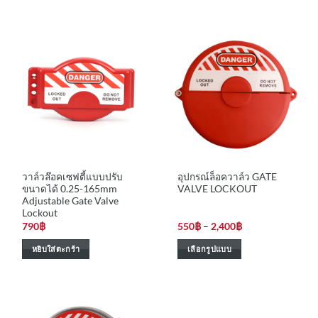
วาล์วล๊อคเซฟตี้แบบปรับ
อุปกรณ์ล็อควาล์ว GATE
ขนาดได้ 0.25-165mm
VALVE LOCKOUT
Adjustable Gate Valve
Lockout
Price
790
฿
550
฿
–
2,400
฿
range:
550฿
หยิบใส่ตะกร้า
เลือกรูปแบบ
through
2,400฿
This
product
has
multiple