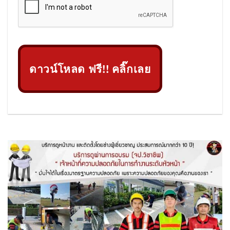
ดาวน์โหลด ฟรี!! คลิ๊กเลย