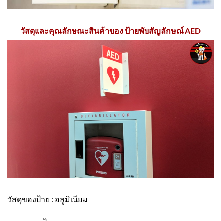
วัสดุและคุณลักษณะสินค้าของ ป้ายพับสัญลักษณ์ AED
วัสดุของป้าย : อลูมิเนียม