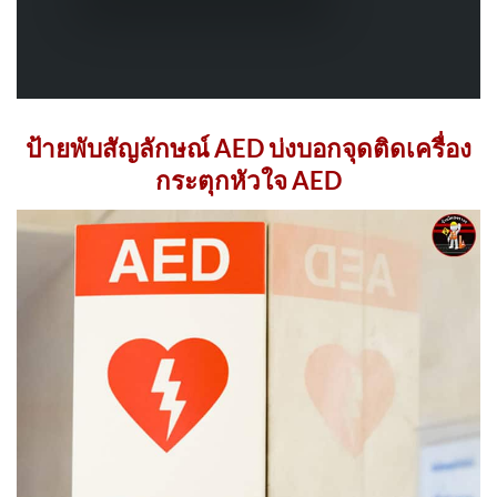
ป้ายพับสัญลักษณ์ AED บ่งบอกจุดติดเครื่อง
กระตุกหัวใจ AED