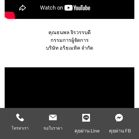
คุณธนพล จิรวรรบดี
กรรมการผู้จัดการ
บริษัท อริธเมทิค จำกัด
โทรหาเรา
ขอใบราคา
คุยผ่าน Line
คุยผ่าน FB