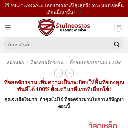
MID YEAR SALE!! ลดแรงกลางปี สูงสุดถึง 69% หมดเขตสิ้น
เดือนนี้เท่านั้น !
ปิด
ข้าม
ไป
ยัง
เนื้อหา
ค้นหา:
หน้าหลัก
/
ที่จอดรถจักรยาน
/
ที่จอดรถจักรยานแบบเหล็ก
ที่จอดจักรยาน เพิ่มความเป็นระเบียบให้พื้นที่ของคุณ
ทันทีได้ 100% ตั้งแต่วินาทีแรกที่เลือกใช้!
คุณจะเสียใจมาก! ถ้าคุณไม่ใช้ ที่จอดจักรยานในการแก้ปัญหา
ตอนนี้