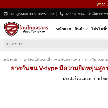
MID 
ข้าม
SALE@SMARTBESTBUYS.COM
02-114-7006
ร้านไทยจราจร 
ไป
ยัง
หน้าแรก
สินค้า
โปรโมชั่
เนื้อหา
ค้นหา:
หน้าหลัก
/
อุปกรณ์กันรถเฉี่ยวชน กันกระแทก
/
ยางกันกระแ
ยางกันชน V-type มีความยืดหยุ่นสูง
ประทับใจแน่นอน! ร้านไทยจ