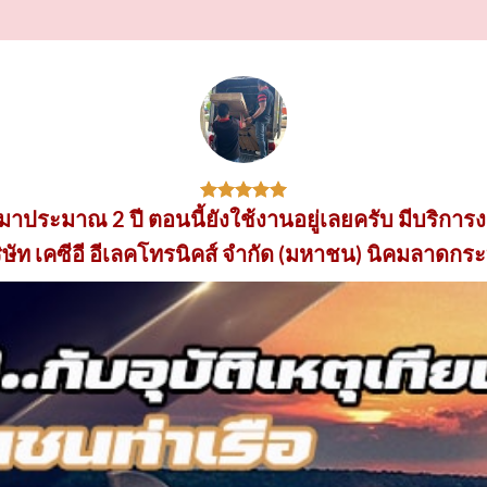
้มาประมาณ 2 ปี ตอนนี้ยังใช้งานอยู่เลยครับ มีบริการงา
ิษัท เคซีอี อีเลคโทรนิคส์ จำกัด (มหาชน) นิคมลาดกระ