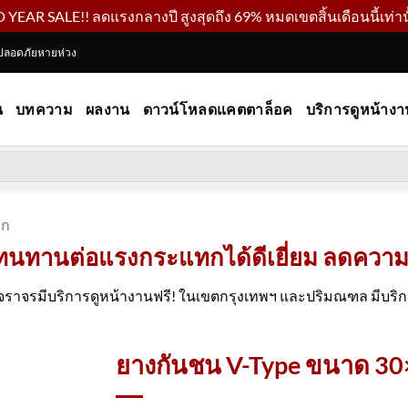
YEAR SALE!! ลดแรงกลางปี สูงสุดถึง 69% หมดเขตสิ้นเดือนนี้เท่านั
ปลอดภัยหายห่วง
น
บทความ
ผลงาน
ดาวน์โหลดแคตตาล็อค
บริการดูหน้างา
ทก
 ทนทานต่อแรงกระแทกได้ดีเยี่ยม ลดความเ
ราจรมีบริการดูหน้างานฟรี! ในเขตกรุงเทพฯ และปริมณฑล มีบริการต
ยางกันชน V-Type ขนาด 30×