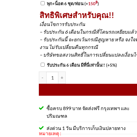
฿
พุก+น็อต 6 ชุด/ท่อน
(+
150
)
สิทธิพิเศษสำหรับคุณ!!
เงื่อนไขการรับประกัน
– รับประกัน 6 เดือนในกรณีที่โดนรถเหยียบแล้
– รับประกันนี้ จะยกเว้นกรณีสูญหาย หรือ จงใ
งาน ไม่รับเปลี่ยนคืนทุกกรณี
– บริษัทขอสงวนสิทธิ์ในการเปลี่ยนแปลงเงื่อน
รับประกัน 6 เดือน มีที่นี่เท่านั้น!!
(+5%)
จำนวน ยางกันชน V-Type ขนาด 30x150 Cm. น้ำหนัก 2
ซื้อครบ 899 บาท จัดส่งฟรี กรุงเทพฯ และ
ปริมณฑล
ส่งด่วน 1 วัน มีบริการเก็บเงินปลายทาง
หมายเหตุ :