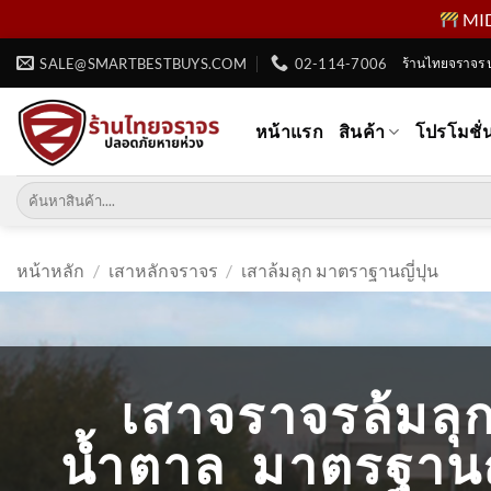
MID 
ข้าม
SALE@SMARTBESTBUYS.COM
02-114-7006
ร้านไทยจราจร 
ไป
ยัง
หน้าแรก
สินค้า
โปรโมชั่
เนื้อหา
ค้นหา:
หน้าหลัก
/
เสาหลักจราจร
/
เสาล้มลุก มาตราฐานญี่ปุน
เสาจราจรล้มลุก
น้ำตาล มาตรฐานญี