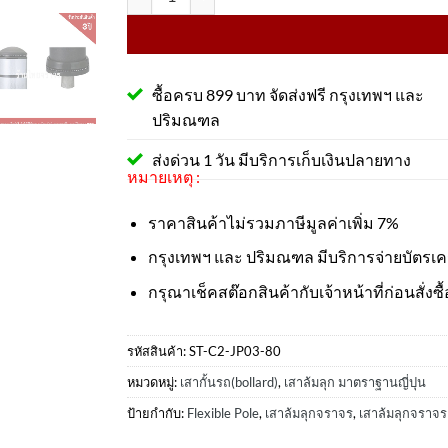
ซื้อครบ 899 บาท จัดส่งฟรี กรุงเทพฯ และ
ปริมณฑล
ส่งด่วน 1 วัน มีบริการเก็บเงินปลายทาง
หมายเหตุ :
ราคาสินค้าไม่รวมภาษีมูลค่าเพิ่ม 7%
กรุงเทพฯ และ ปริมณฑล มีบริการจ่ายบัตรเ
กรุณาเช็คสต๊อกสินค้ากับเจ้าหน้าที่ก่อนสั่งซื้
รหัสสินค้า:
ST-C2-JP03-80
หมวดหมู่:
เสากั้นรถ(bollard)
,
เสาล้มลุก มาตราฐานญี่ปุน
ป้ายกำกับ:
Flexible Pole
,
เสาล้มลุกจราจร
,
เสาล้มลุกจราจร