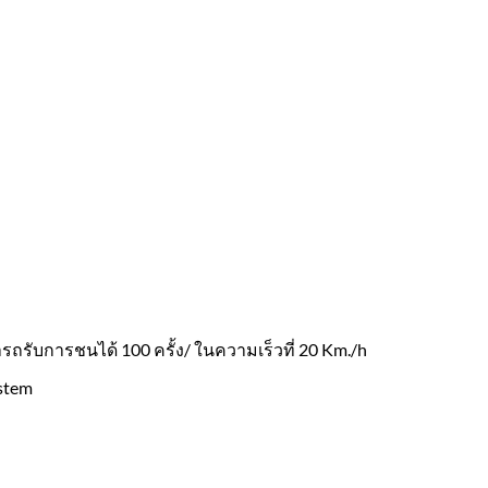
ถรับการชนได้ 100 ครั้ง/ ในความเร็วที่ 20 Km./h
stem
าด 80 Cm คาดแถบสะท้อนแสง 2 แถบ รับประกันล้มลุก 3 ปี ชิ้น