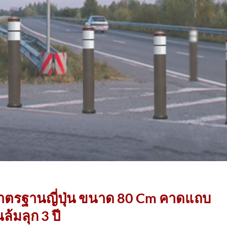
มาตรฐานญี่ปุ่น ขนาด 80 Cm คาดแถบ
้มลุก 3 ปี