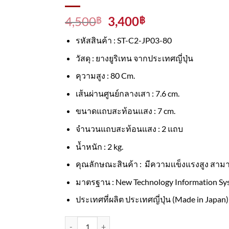
Original
Current
4,500
3,400
฿
฿
price
price
รหัสสินค้า : ST-C2-JP03-80
was:
is:
4,500฿.
3,400฿.
วัสดุ : ยางยูริเทน จากประเทศญี่ปุ่น
คุวามสูง : 80 Cm.
เส้นผ่านศูนย์กลางเสา : 7.6 cm.
ขนาดแถบสะท้อนแสง : 7 cm.
จำนวนแถบสะท้อนแสง : 2 แถบ
น้ำหนัก : 2 kg.
คุณลักษณะสินค้า : มีความเเข็งแรงสูง สามาร
มาตรฐาน : New Technology Information Sy
ประเทศที่ผลิต ประเทศญี่ปุ่น (Made in Japan)
จำนวน เสาจราจรล้มลุก สีน้ำตาล มาตรฐานญี่ปุ่น ขน