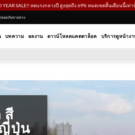
YEAR SALE!! ลดแรงกลางปี สูงสุดถึง 69% หมดเขตสิ้นเดือนนี้เท่านั
ปลอดภัยหายห่วง
น
บทความ
ผลงาน
ดาวน์โหลดแคตตาล็อค
บริการดูหน้างา
 สี
่ปุ่น