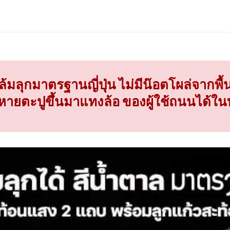
้มลุกมาตรฐานญี่ปุ่น ไม่มีน๊อตโผล่จาก
ยหายตะปูขึ้นมาแทงล้อ ของผู้ใช้ถนนได้ในท