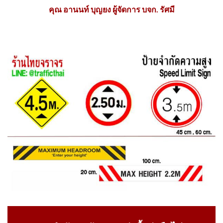
คุณ อานนท์ บุญยง ผู้จัดการ บจก. รัศมี