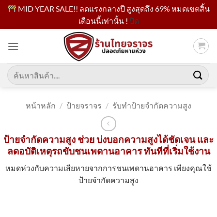
MID YEAR SALE!! ลดแรงกลางปี สูงสุดถึง 69% หมดเขตสิ้น
เดือนนี้เท่านั้น !
ปิด
ข้าม
ไป
ยัง
เนื้อหา
ค้นหา:
หน้าหลัก
/
ป้ายจราจร
/
รับทำป้ายจำกัดความสูง
ป้ายจำกัดความสูง ช่วย บ่งบอกความสูงได้ชัดเจน และ
ลดอบัติเหตุรถขับชนเพดานอาคาร ทันทีที่เริ่มใช้งาน
หมดห่วงกับความเสียหายจากการชนเพดานอาคาร เพียงคุณใช้
ป้ายจำกัดความสูง