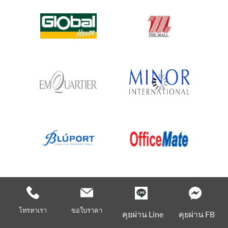
โทรหาเรา
ขอใบราคา
คุยผ่าน Line
คุยผ่าน FB