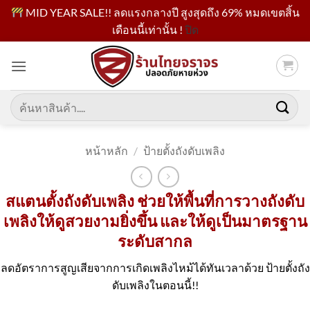
MID YEAR SALE!! ลดแรงกลางปี สูงสุดถึง 69% หมดเขตสิ้น
เดือนนี้เท่านั้น !
ปิด
ข้าม
ไป
ยัง
เนื้อหา
ค้นหา:
หน้าหลัก
/
ป้ายตั้งถังดับเพลิง
สแตนตั้งถังดับเพลิง ช่วยให้พื้นที่การวางถังดับ
เพลิงให้ดูสวยงามยิ่งขึ้น และให้ดูเป็นมาตรฐาน
ระดับสากล
ลดอัตราการสูญเสียจากการเกิดเพลิงไหม้ได้ทันเวลาด้วย ป้ายตั้งถัง
ดับเพลิงในตอนนี้!!