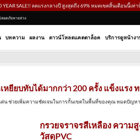
YEAR SALE!! ลดแรงกลางปี สูงสุดถึง 69% หมดเขตสิ้นเดือนนี้เท่านั
ปลอดภัยหายห่วง
น
บทความ
ผลงาน
ดาวน์โหลดแคตตาล็อค
บริการดูหน้างา
หยียบทับได้มากกว่า 200 ครั้ง แข็งแรง ทน
ดเด่น ช่วยเพิ่มความชัดเจนในการกั้นเขตในพื้นที่ของคุณ หมดปัญ
กรวยจราจรสีเหลือง ความส
วัสดุPVC