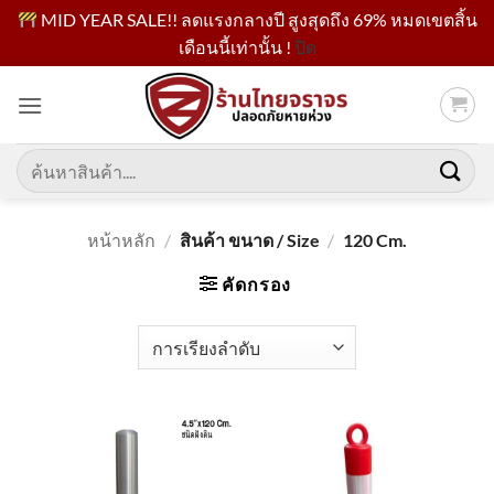
MID YEAR SALE!! ลดแรงกลางปี สูงสุดถึง 69% หมดเขตสิ้น
เดือนนี้เท่านั้น !
ปิด
ข้าม
ไป
ยัง
เนื้อหา
ค้นหา:
หน้าหลัก
/
สินค้า ขนาด / Size
/
120 Cm.
คัดกรอง