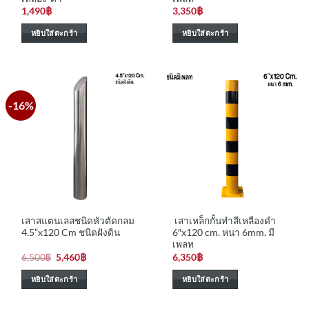
1,490
฿
3,350
฿
หยิบใส่ตะกร้า
หยิบใส่ตะกร้า
-16%
เสาสแตนเลสชนิดหัวตัดกลม
เสาเหล็กกั้นทำสีเหลืองดำ
4.5”x120 Cm ชนิดฝังดิน
6″x120 cm. หนา 6mm. มี
เพลท
Original
Current
6,500
฿
5,460
฿
6,350
฿
price
price
was:
is:
หยิบใส่ตะกร้า
หยิบใส่ตะกร้า
6,500฿.
5,460฿.