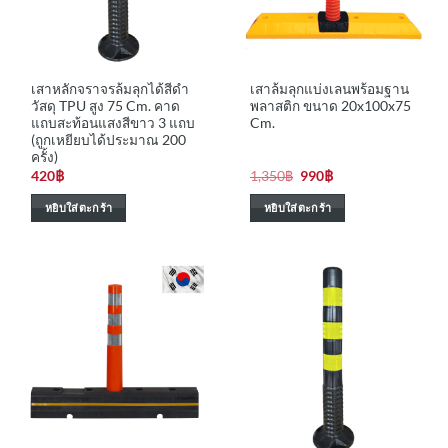
เสาหลักจราจรล้มลุกได้สีดำ
เสาล้มลุกแบ่งเลนพร้อมฐาน
วัสดุ TPU สูง 75 Cm. คาด
พลาสติก ขนาด 20x100x75
แถบสะท้อนแสงสีขาว 3 แถบ
Cm.
(ถูกเหยียบได้ประมาณ 200
ครั้ง)
Original
Current
420
฿
1,350
฿
990
฿
price
price
was:
is:
หยิบใส่ตะกร้า
หยิบใส่ตะกร้า
1,350฿.
990฿.