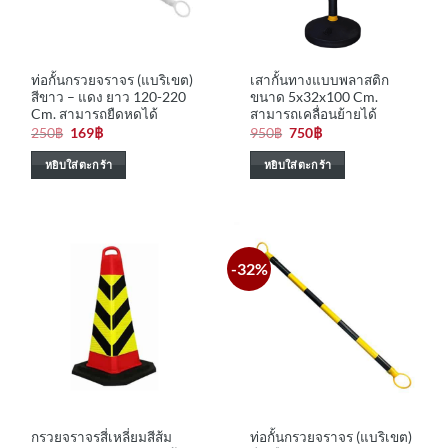
ท่อกั้นกรวยจราจร (แบริเขต)
เสากั้นทางแบบพลาสติก
สีขาว – แดง ยาว 120-220
ขนาด 5x32x100 Cm.
Cm. สามารถยืดหดได้
สามารถเคลื่อนย้ายได้
Original
Current
Original
Current
250
฿
169
฿
950
฿
750
฿
price
price
price
price
was:
is:
was:
is:
หยิบใส่ตะกร้า
หยิบใส่ตะกร้า
250฿.
169฿.
950฿.
750฿.
-32%
กรวยจราจรสี่เหลี่ยมสีส้ม
ท่อกั้นกรวยจราจร (แบริเขต)