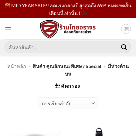
MID YEAR SALE!! ลดแรงกลางปี สูงสุดถึง 69% หมดเขตสิ้น
เดือนนี้เท่านั้น !
ปิด
ข้าม
ไป
ยัง
เนื้อหา
ค้นหา:
หน้าหลัก
/
สินค้า คุณลักษณะพิเศษ / Special
/
มีห่วงด้าน
บน
คัดกรอง