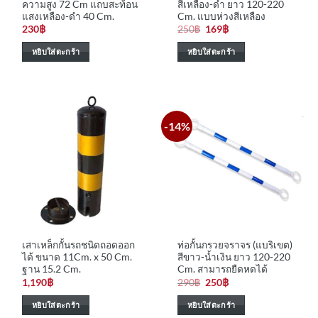
ความสูง 72 Cm แถบสะท้อน
สีเหลือง-ดำ ยาว 120-220
แสงเหลือง-ดำ 40 Cm.
Cm. แบบห่วงสีเหลือง
Original
Current
230
฿
250
฿
169
฿
price
price
was:
is:
หยิบใส่ตะกร้า
หยิบใส่ตะกร้า
250฿.
169฿.
-14%
เสาเหล็กกั้นรถชนิดถอดออก
ท่อกั้นกรวยจราจร (แบริเขต)
ได้ ขนาด 11Cm. x 50 Cm.
สีขาว-น้ำเงิน ยาว 120-220
ฐาน 15.2 Cm.
Cm. สามารถยืดหดได้
Original
Current
1,190
฿
290
฿
250
฿
price
price
was:
is:
หยิบใส่ตะกร้า
หยิบใส่ตะกร้า
290฿.
250฿.