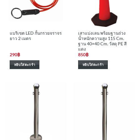
แบริเขต LED กั้นกรวยจราจร
เสาแบ่งเลน พร้อมฐานถ่วง
ยาว 2 เมตร
น้ำหนักความสูง 115 Cm.
ฐาน 40×40 Cm. วัสดุ PE สี
แดง
290
฿
850
฿
หยิบใส่ตะกร้า
หยิบใส่ตะกร้า