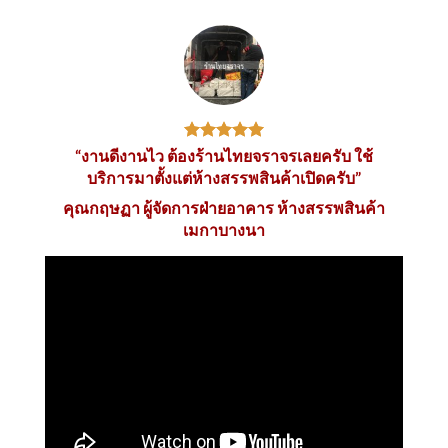
“งานดีงานไว ต้องร้านไทยจราจรเลยครับ ใช้
บริการมาตั้งแต่ห้างสรรพสินค้าเปิดครับ”
คุณกฤษฏา ผู้จัดการฝ่ายอาคาร ห้างสรรพสินค้า
เมกาบางนา