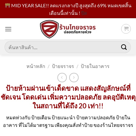
MID YEAR SALE!! ลดแรงกลางปี สูงสุดถึง 69% หมดเขตสิ้น
เดือนนี้เท่านั้น !
ปิด
ข้าม
ไป
ยัง
เนื้อหา
ค้นหา:
หน้าหลัก
/
ป้ายจราจร
/
ป้ายในอาคาร
ป้ายห้ามผ่านเข้าเด็ดขาด แสดงสัญลักษณ์ที่
ชัดเจน โดดเด่น เพิ่มความปลอดภัย ลดอุบัติเหตุ
ในสถานที่ได้ถึง 20 เท่า!!
หมดห่วงกับ ป้ายเตือน ป้ายแนะนำ ป้ายความปลอดภัย ป้ายใน
อาคาร ที่ไม่ได้มาตรฐาน เพียงคุณสั่งทำป้าย ของร้านไทยจราจร