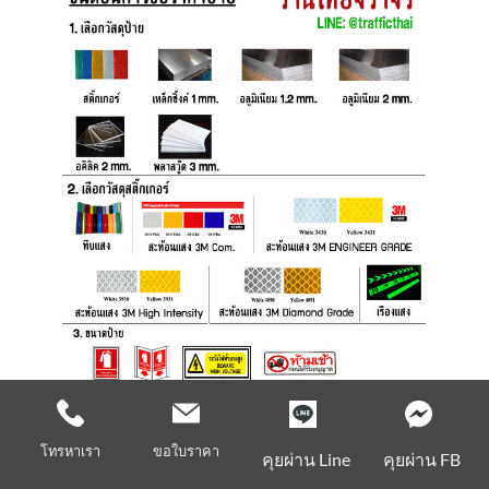
โทรหาเรา
ขอใบราคา
คุยผ่าน Line
คุยผ่าน FB