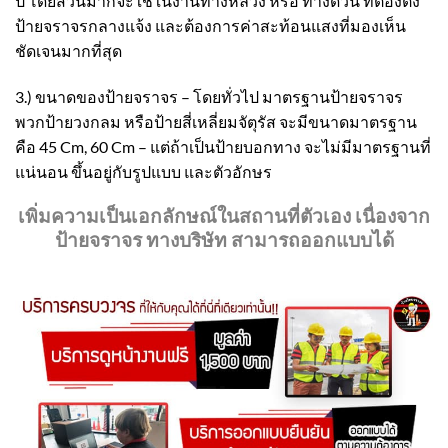
ปี โดยส่วนมากจะใช้ในงานทางหลวง หรือ ทางด่วน ที่ต้องตั้ง
ป้ายจราจรกลางแจ้ง และต้องการค่าสะท้อนแสงที่มองเห็น
ชัดเจนมากที่สุด
3.) ขนาดของป้ายจราจร – โดยทั่วไป มาตรฐานป้ายจราจร
พวกป้ายวงกลม หรือป้ายสี่เหลี่ยมจัตุรัส จะมีขนาดมาตรฐาน
คือ 45 Cm, 60 Cm – แต่ถ้าเป็นป้ายบอกทาง จะไม่มีมาตรฐานที่
แน่นอน ขึ้นอยู่กับรูปแบบ และตัวอักษร
เพิ่มความเป็นเอกลักษณ์ในสถานที่ตัวเอง เนื่องจาก
ป้ายจราจร ทางบริษัท สามารถออกแบบได้