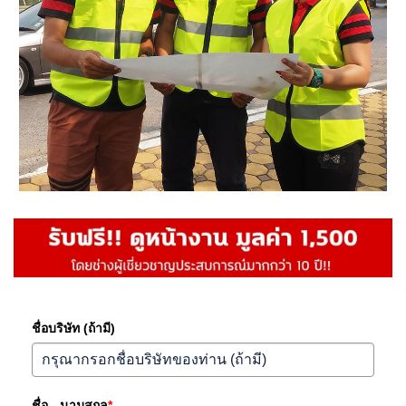
ชื่อบริษัท (ถ้ามี)
ชื่อ - นามสกุล
*