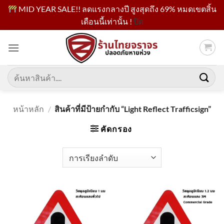
MID YEAR SALE!! ลดแรงกลางปี สูงสุดถึง 69% หมดเขตสิ้น
เดือนนี้เท่านั้น !
ปิด
ข้าม
ไป
ยัง
เนื้อหา
ค้นหา:
หน้าหลัก
/
สินค้าที่มีป้ายกำกับ “Light Reflect Trafficsign”
คัดกรอง