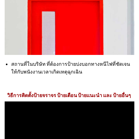
สถานที่ในบริษัท ที่ต้องการป้ายบ่งบอกทางหนีไฟที่ชัดเจน
ให้กับพนังงานเวลาเกิดเหตุฉุกเฉิน
วิธีการติดตั้งป้ายจราจร ป้ายเตือน ป้ายแนะนำ และ ป้ายอื่นๆ