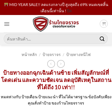
MID YEAR SALE!! ลดแรงกลางปี สูงสุดถึง 69% หมดเขตสิ้น
เดือนนี้เท่านั้น !
ปิด
ข้าม
ไป
ยัง
เนื้อหา
ค้นหา:
หน้าหลัก
/
ป้ายจราจร
/
ป้ายทางหนีไฟ
ป้ายทางออกฉุกเฉินด้านซ้าย เพิ่มสัญลักษณ์ที่
โดดเด่น และความชัดเจน ลดอุบัติเหตุในสถาน
ที่ได้ถึง 10 เท่า!!
หมดห่วงกับ ป้ายเตือน ป้ายแนะนำ ที่ไม่ได้มาตรฐาน ข้อบังคับเพียง
คุณสั่งทำป้าย ของร้านไทยจราจร