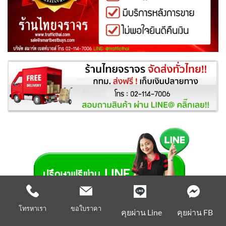
โทรหาเรา
ขอใบราคา
คุยผ่าน Line
คุยผ่าน FB