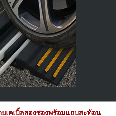
ายเคเบิ้ลสองช่องพร้อมแถบสะท้อน