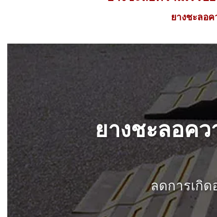
ยางชะลอควา
ยางชะลอความ
ลดการเกิดอ