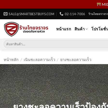
MID 
ข้าม
SALE@SMARTBESTBUYS.COM
02-114-7006
ร้านไทยจราจร 
ไป
ยัง
หน้าแรก
สินค้า
โปรโมชั่
เนื้อหา
ค้นหา:
หน้าหลัก
/
เนินชะลอความเร็ว
/
ยางชะลอความเร็ว
ยางชะลอความเร็วป้องกั