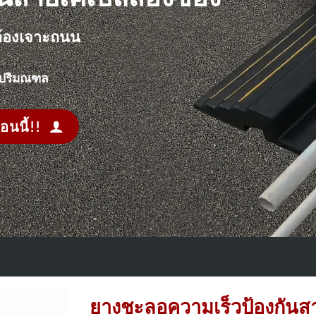
่ต้องเจาะถนน
พ ปริมณฑล
อนนี้!!
ยางชะลอความเร็วป้องกันส