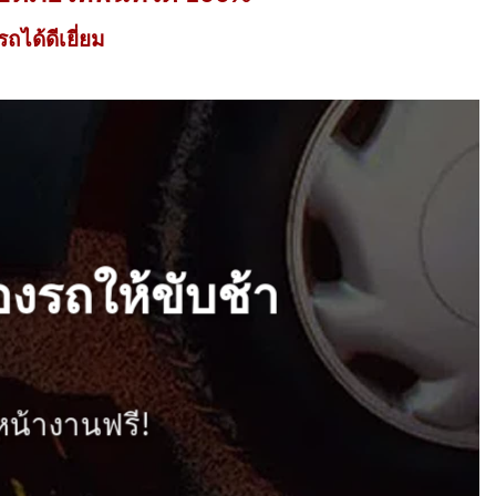
ได้ดีเยี่ยม
งรถให้ขับช้า
หน้างานฟรี!