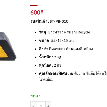
600
฿
รหัสสินค้า : ST-PB-01C
วัสดุ
: ยางพารา ผสมยางRecycle
ขนาด
: 55x15x15 cm.
สี
: ดำ ติดแทบสะท้อนแสงสีเหลือง
น้ำหนัก
: 9 Kg.
พุกน็อต
: 2 ตัว
คุณลักษณะพิเศษ
: ติดตั้งง่าย กั้นล้อได้รถ
ได้ดีเยี่ยม
มีสินค้า
จำนวน ยางกั้นล้อรถ 55x15x15 Cm. คาดแถบสะท้อนแสง