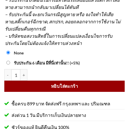
หาย สามารถนำกลับมาเปลี่ยนได้ทันที
– รับประกันนี้ จะยกเว้นกรณีสูญหาย หรือ จงใจทำให้เสีย
หาย,สติ๊กเกอร์ฉีกขาด, สกปรก, ลอยถลอกจากการใช้งาน ไม่
รับเปลี่ยนคืนทุกกรณี
– บริษัทขอสงวนสิทธิ์ในการเปลี่ยนแปลงเงื่อนไขการรับ
ประกันโดยไม่ต้องแจ้งให้ทราบล่วงหน้า
None
รับประกัน 6 เดือน มีที่นี่เท่านั้น!!
(+5%)
จำนวน เหล็กชะลอความเร็ว ท่อนกลาง สีดำ ขนาด 35x50x5 Cm. ชิ้น
หยิบใส่ตะกร้า
ซื้อครบ 899 บาท จัดส่งฟรี กรุงเทพฯ และ ปริมณฑล
ส่งด่วน 1 วัน มีบริการเก็บเงินปลายทาง
ชัวร์ของแท้ ยินดีคืนเงิน 100%