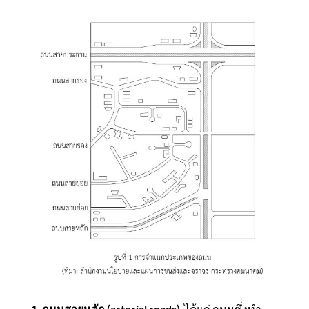
1. ถนนสายหลัก (arterial roads)
ได้แก่ ถนนซึ่งทํา