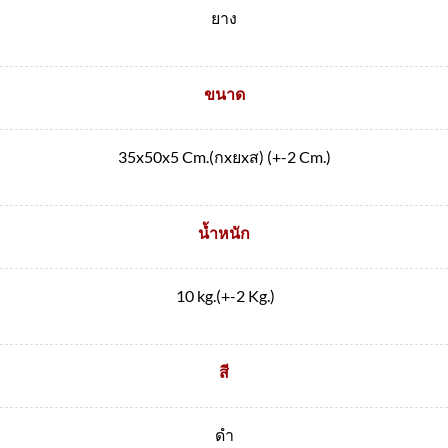
ยาง
ขนาด
35x50x5 Cm.(กxยxส) (+-2 Cm.)
น้ำหนัก
10 kg.(+-2 Kg.)
สี
ดำ