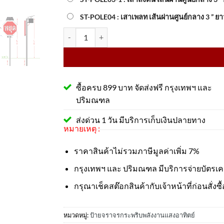
ST-POLE04 : เสาเพลท เส้นผ่านศูนย์กลาง 3 ” ยา
จำนวน ป้ายหยุด 8 เหลี่ยมไฟกระพริบ ขนาด 60x60 Cm
ซื้อครบ 899 บาท จัดส่งฟรี กรุงเทพฯ และ
ปริมณฑล
ส่งด่วน 1 วัน มีบริการเก็บเงินปลายทาง
หมายเหตุ :
ราคาสินค้าไม่รวมภาษีมูลค่าเพิ่ม 7%
กรุงเทพฯ และ ปริมณฑล มีบริการจ่ายบัตรเ
กรุณาเช็คสต๊อกสินค้ากับเจ้าหน้าที่ก่อนสั่งซื้
หมวดหมู่:
ป้ายจราจรกระพริบพลังงานแสงอาทิตย์