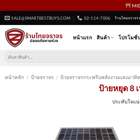
MID 
ข้าม
SALE@SMARTBESTBUYS.COM
02-114-7006
ร้านไทยจราจร 
ไป
ยัง
หน้าแรก
สินค้า
โปรโมชั่
เนื้อหา
ค้นหา:
หน้าหลัก
/
ป้ายจราจร
/
ป้ายจราจรกระพริบพลังงานแสงอาทิต
ป้ายหยุด 8 
ประทับใจแน่น