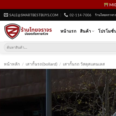
MID 
ข้าม
SALE@SMARTBESTBUYS.COM
02-114-7006
ร้านไทยจราจร 
ไป
ยัง
หน้าแรก
สินค้า
โปรโมชั่
เนื้อหา
ค้นหา:
หน้าหลัก
/
เสากั้นรถ(bollard)
/
เสากั้นรถ วัสดุสแตนเลส