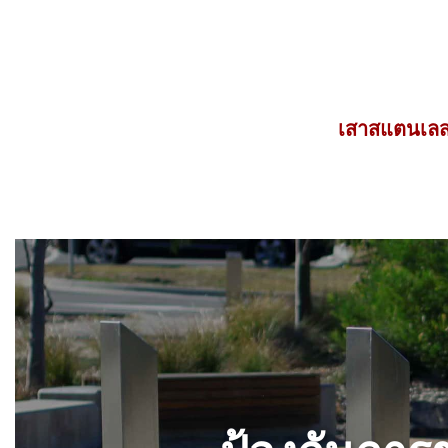
เสาสแตนเลสก