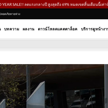
YEAR SALE!! ลดแรงกลางปี สูงสุดถึง 69% หมดเขตสิ้นเดือนนี้เท่านั
ปลอดภัยหายห่วง
น
บทความ
ผลงาน
ดาวน์โหลดแคตตาล็อค
บริการดูหน้างา