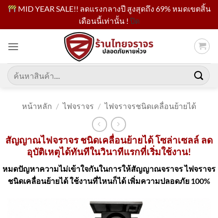
MID YEAR SALE!! ลดแรงกลางปี สูงสุดถึง 69% หมดเขตสิ้น
เดือนนี้เท่านั้น !
ปิด
ข้าม
ไป
ยัง
เนื้อหา
ค้นหา:
หน้าหลัก
/
ไฟจราจร
/
ไฟจราจรชนิดเคลื่อนย้ายได้
สัญญาณไฟจราจร ชนิดเคลื่อนย้ายได้ โซล่าเซลล์ ลด
อุบัติเหตุได้ทันทีในวินาทีแรกที่เริ่มใช้งาน!
หมดปัญหาความไม่เข้าใจกันในการให้สัญญาณจราจร ไฟจราจร
ชนิดเคลื่อนย้ายได้ ใช้งานที่ไหนก็ได้ เพิ่มความปลอดภัย 100%